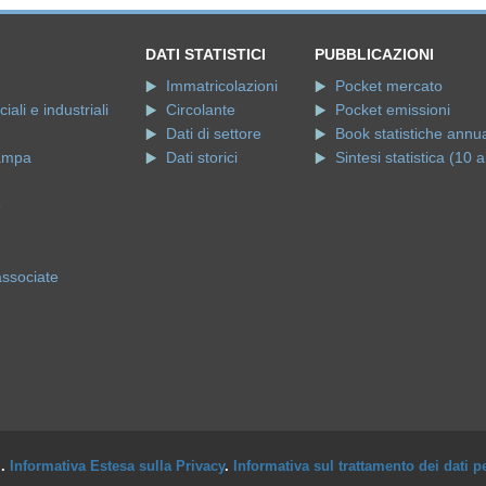
DATI STATISTICI
PUBBLICAZIONI
Immatricolazioni
Pocket mercato
ali e industriali
Circolante
Pocket emissioni
Dati di settore
Book statistiche annua
ampa
Dati storici
Sintesi statistica (10 a
e
associate
i.
Informativa Estesa sulla Privacy
.
Informativa sul trattamento dei dati p