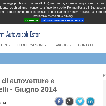
messaggi pubblicitari, né per altri fini); ma, per migliorare la navigazione, utilizza c
igente, Le chiediamo il consenso all’uso dei cookie. Per manifestare il Suo assenso 
cookie, oppure cambiare le impostazioni specificamente relative a ciascuna categori
Informativa estesa sulla privacy.
Consento
Informativa estesa sulla privacy
STICI
PUBBLICAZIONI
LAVORO
CONTATTI
P
a di autovetture e
lli - Giugno 2014
2014