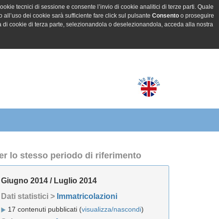
ookie tecnici di sessione e consente l’invio di cookie analitici di terze parti. Quale
all’uso dei cookie sarà sufficiente fare click sul pulsante
Consento
o proseguire
a di cookie di terza parte, selezionandola o deselezionandola, acceda alla nostra
er lo stesso periodo di riferimento
Giugno 2014 / Luglio 2014
Dati statistici >
Immatricolazioni
17 contenuti pubblicati (
visualizza/nascondi
)