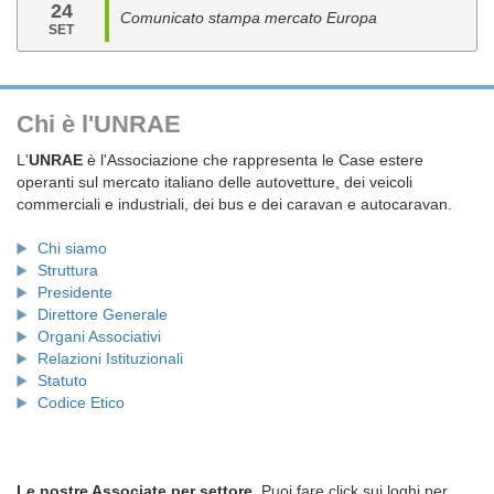
24
Comunicato stampa mercato Europa
SET
Chi è l'UNRAE
L'
UNRAE
è l'Associazione che rappresenta le Case estere
operanti sul mercato italiano delle autovetture, dei veicoli
commerciali e industriali, dei bus e dei caravan e autocaravan.
Chi siamo
Struttura
Presidente
Direttore Generale
Organi Associativi
Relazioni Istituzionali
Statuto
Codice Etico
Le nostre Associate per settore.
Puoi fare click sui loghi per