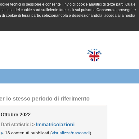
ookie tecnici di sessione e consente l’invio di cookie analitici di terze parti. Quale
all’uso dei cookie sarà sufficiente fare click sul pulsante
Consento
o proseguire
a di cookie di terza parte, selezionandola o deselezionandola, acceda alla nostra
er lo stesso periodo di riferimento
Ottobre 2022
Dati statistici >
Immatricolazioni
13 contenuti pubblicati (
visualizza/nascondi
)