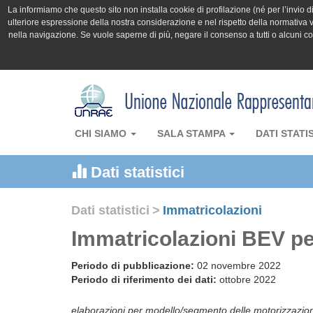
La informiamo che questo sito non installa cookie di profilazione (né per l’invio di 
ulteriore espressione della nostra considerazione e nel rispetto della normativa v
nella navigazione. Se vuole saperne di più, negare il consenso a tutti o alcuni 
CHI SIAMO
SALA STAMPA
DATI STATI
Dati statistici
Dati statistici
>
Immatricolazioni
Immatricolazioni BEV pe
Periodo di pubblicazione:
02 novembre 2022
Periodo di riferimento dei dati:
ottobre 2022
elaborazioni per modello/segmento delle motorizzazio