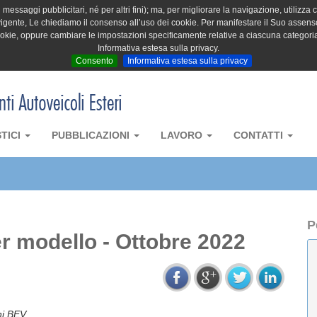
messaggi pubblicitari, né per altri fini); ma, per migliorare la navigazione, utilizza c
igente, Le chiediamo il consenso all’uso dei cookie. Per manifestare il Suo assenso 
cookie, oppure cambiare le impostazioni specificamente relative a ciascuna categori
Informativa estesa sulla privacy.
Consento
Informativa estesa sulla privacy
STICI
PUBBLICAZIONI
LAVORO
CONTATTI
P
r modello - Ottobre 2022
ni BEV