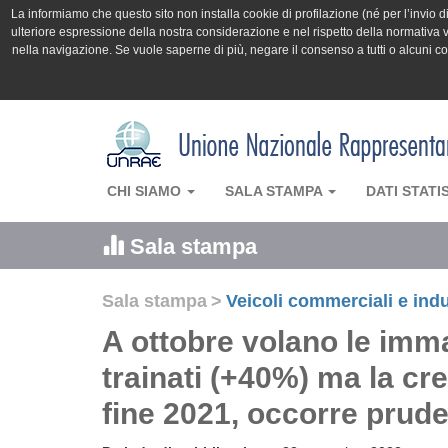
La informiamo che questo sito non installa cookie di profilazione (né per l’invio di 
ulteriore espressione della nostra considerazione e nel rispetto della normativa v
nella navigazione. Se vuole saperne di più, negare il consenso a tutti o alcuni 
CHI SIAMO
SALA STAMPA
DATI STATI
Sala stampa
Sala stampa
>
Veicoli commerciali e indu
A ottobre volano le imma
trainati (+40%) ma la cre
fine 2021, occorre prud