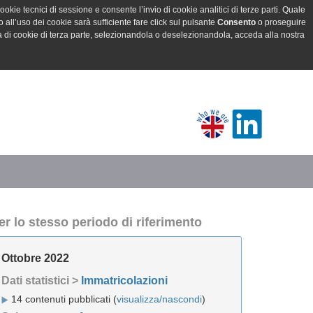
ookie tecnici di sessione e consente l’invio di cookie analitici di terze parti. Quale
all’uso dei cookie sarà sufficiente fare click sul pulsante
Consento
o proseguire
a di cookie di terza parte, selezionandola o deselezionandola, acceda alla nostra
er lo stesso periodo di riferimento
Ottobre 2022
Dati statistici >
Immatricolazioni
14 contenuti pubblicati (
visualizza/nascondi
)