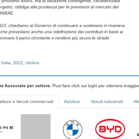
l prossimo futuro, ma la situazione contingente, caratterizzata
nergetici, obbliga alla prudenza per le previsioni di mercato del
 UNRAE.
2023, chiediamo al Governo di continuare a sostenere in maniera
e che prevedano anche una ridefinizione dei contributi in base ai
nnovare il parco circolante e rendere più sicure le strade
,
Italia
,
2022
,
ottobre
re Associate per settore.
Puoi fare click sui loghi per ottenere maggior
etture e Veicoli commerciali
Autobus
Veicoli industriali
Alt