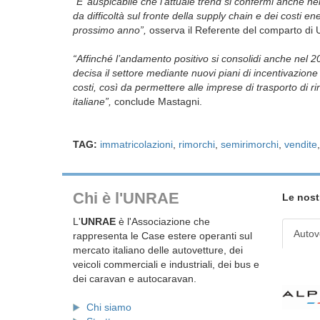
“E’ auspicabile che l’attuale trend si confermi anche ne
da difficoltà sul fronte della supply chain e dei costi e
prossimo anno”,
osserva il Referente del comparto di
“Affinché l’andamento positivo si consolidi anche nel 
decisa il settore mediante nuovi piani di incentivazion
costi, così da permettere alle imprese di trasporto di ri
italiane”,
conclude Mastagni.
TAG:
immatricolazioni
,
rimorchi
,
semirimorchi
,
vendite
Chi è l'UNRAE
Le nost
L'
UNRAE
è l'Associazione che
Autov
rappresenta le Case estere operanti sul
mercato italiano delle autovetture, dei
veicoli commerciali e industriali, dei bus e
dei caravan e autocaravan.
Chi siamo