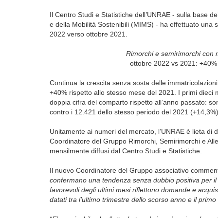
Il Centro Studi e Statistiche dell’UNRAE - sulla base dei 
e della Mobilità Sostenibili (MIMS) - ha effettuato una s
2022 verso ottobre 2021.
Rimorchi e semirimorchi con ma
ottobre 2022 vs 2021: +40% 
Continua la crescita senza sosta delle immatricolazioni 
+40% rispetto allo stesso mese del 2021. I primi diec
doppia cifra del comparto rispetto all’anno passato: son
contro i 12.421 dello stesso periodo del 2021 (+14,3%)
Unitamente ai numeri del mercato, l’UNRAE è lieta di da
Coordinatore del Gruppo Rimorchi, Semirimorchi e Alle
mensilmente diffusi dal Centro Studi e Statistiche.
Il nuovo Coordinatore del Gruppo associativo commenta 
confermano una tendenza senza dubbio positiva per il
favorevoli degli ultimi mesi riflettono domande e acqui
datati tra l’ultimo trimestre dello scorso anno e il primo