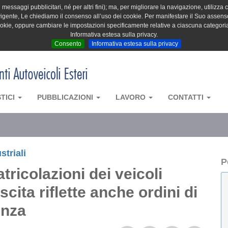
messaggi pubblicitari, né per altri fini); ma, per migliorare la navigazione, utilizza c
igente, Le chiediamo il consenso all’uso dei cookie. Per manifestare il Suo assenso 
cookie, oppure cambiare le impostazioni specificamente relative a ciascuna categori
Informativa estesa sulla privacy.
Consento
Informativa estesa sulla privacy
STICI
PUBBLICAZIONI
LAVORO
CONTATTI
striali
P
tricolazioni dei veicoli
scita riflette anche ordini di
enza