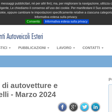
messaggi pubblicitari, né per altri fini); ma, per migliorare la navigazione, utilizza c
igente, Le chiediamo il consenso all’uso dei cookie. Per manifestare il Suo assenso 
cookie, oppure cambiare le impostazioni specificamente relative a ciascuna categori
Informativa estesa sulla privacy.
Consento
Informativa estesa sulla privacy
STICI
PUBBLICAZIONI
LAVORO
CONTATTI
P
a di autovetture e
lli - Marzo 2024