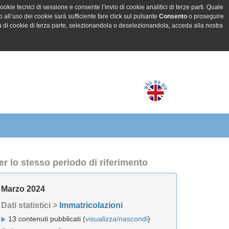
ookie tecnici di sessione e consente l’invio di cookie analitici di terze parti. Quale
all’uso dei cookie sarà sufficiente fare click sul pulsante
Consento
o proseguire
a di cookie di terza parte, selezionandola o deselezionandola, acceda alla nostra
er lo stesso periodo di riferimento
Marzo 2024
Dati statistici >
Immatricolazioni
13 contenuti pubblicati (
visualizza/nascondi
)