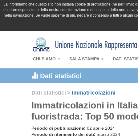
La informiamo che questo sito non installa cookie di profilazione (né per l’invio di 
ulteriore espressione della nostra considerazione e nel rispetto della normativa v
nella navigazione. Se vuole saperne di più, negare il consenso a tutti o alcuni 
CHI SIAMO
SALA STAMPA
DATI STATI
Dati statistici
Dati statistici
>
Immatricolazioni
Immatricolazioni in Itali
fuoristrada: Top 50 mode
Periodo di pubblicazione:
02 aprile 2024
Periodo di riferimento dei dati:
marzo 2024