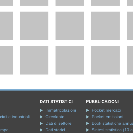
DATI STATISTICI
PUBBLICAZIONI
Immatricolazioni
Pocket mercato
ali e industriali
Circolante
Pocket emissioni
Dati di settore
Book statistiche annua
ampa
Dati storici
Sintesi statistica (10 a