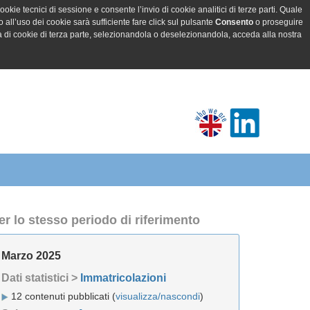
ookie tecnici di sessione e consente l’invio di cookie analitici di terze parti. Quale
all’uso dei cookie sarà sufficiente fare click sul pulsante
Consento
o proseguire
a di cookie di terza parte, selezionandola o deselezionandola, acceda alla nostra
er lo stesso periodo di riferimento
Marzo 2025
Dati statistici >
Immatricolazioni
12 contenuti pubblicati (
visualizza/nascondi
)