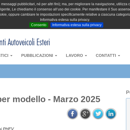
messaggi pubblicitari, né per altri fini); ma, per migliorare la navigazione, utilizza c
igente, Le chiediamo il consenso all’uso dei cookie. Per manifestare il Suo assenso 
cookie, oppure cambiare le impostazioni specificamente relative a ciascuna categori
Informativa estesa sulla privacy.
Consento
Informativa estesa sulla privacy
STICI
PUBBLICAZIONI
LAVORO
CONTATTI
P
er modello - Marzo 2025
oni PHEV