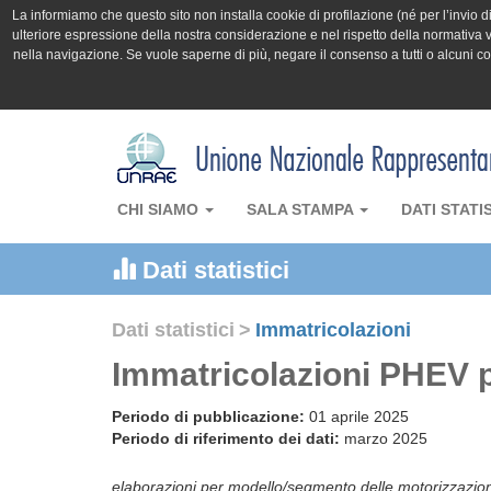
La informiamo che questo sito non installa cookie di profilazione (né per l’invio di 
ulteriore espressione della nostra considerazione e nel rispetto della normativa v
nella navigazione. Se vuole saperne di più, negare il consenso a tutti o alcuni 
CHI SIAMO
SALA STAMPA
DATI STATI
Dati statistici
Dati statistici
>
Immatricolazioni
Immatricolazioni PHEV p
Periodo di pubblicazione:
01 aprile 2025
Periodo di riferimento dei dati:
marzo 2025
elaborazioni per modello/segmento delle motorizzazi