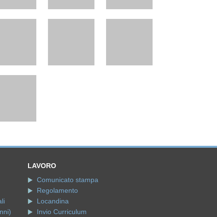
LAVORO
Comunicato stampa
Regolamento
li
Locandina
nni)
Invio Curriculum