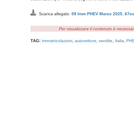
Scarica allegato:
09 Imm PHEV Marzo 2025_67ec
Per visualizzare il contenuto è necessa
TAG:
immatricolazioni
,
autovetture
,
vendite
,
Italia
,
PH