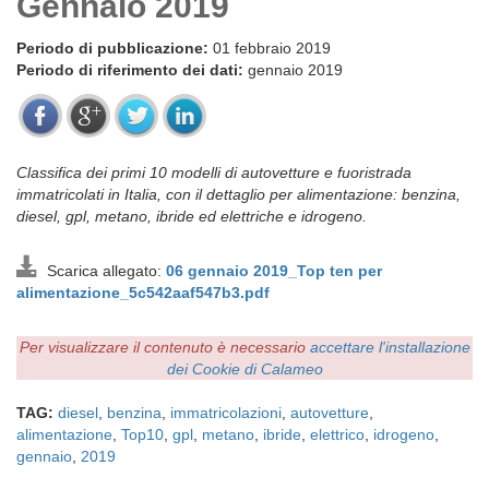
Gennaio 2019
Periodo di pubblicazione:
01 febbraio 2019
Periodo di riferimento dei dati:
gennaio 2019
Classifica dei primi 10 modelli di autovetture e fuoristrada
immatricolati in Italia, con il dettaglio per alimentazione: benzina,
diesel, gpl, metano, ibride ed elettriche e idrogeno.
Scarica allegato:
06 gennaio 2019_Top ten per
alimentazione_5c542aaf547b3.pdf
Per visualizzare il contenuto è necessario
accettare l'installazione
dei Cookie di Calameo
TAG:
diesel
,
benzina
,
immatricolazioni
,
autovetture
,
alimentazione
,
Top10
,
gpl
,
metano
,
ibride
,
elettrico
,
idrogeno
,
gennaio
,
2019