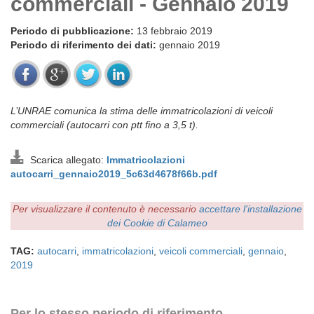
commerciali - Gennaio 2019
Periodo di pubblicazione:
13 febbraio 2019
Periodo di riferimento dei dati:
gennaio 2019
L’UNRAE comunica la stima delle immatricolazioni di veicoli
commerciali (autocarri con ptt fino a 3,5 t).
Scarica allegato:
Immatricolazioni
autocarri_gennaio2019_5c63d4678f66b.pdf
Per visualizzare il contenuto è necessario
accettare l'installazione
dei Cookie di Calameo
TAG:
autocarri
,
immatricolazioni
,
veicoli commerciali
,
gennaio
,
2019
Per lo stesso periodo di riferimento