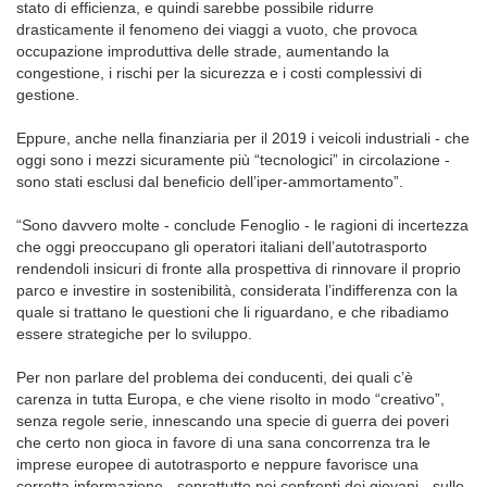
stato di efficienza, e quindi sarebbe possibile ridurre
drasticamente il fenomeno dei viaggi a vuoto, che provoca
occupazione improduttiva delle strade, aumentando la
congestione, i rischi per la sicurezza e i costi complessivi di
gestione.
Eppure, anche nella finanziaria per il 2019 i veicoli industriali - che
oggi sono i mezzi sicuramente più “tecnologici” in circolazione -
sono stati esclusi dal beneficio dell’iper-ammortamento”.
“Sono davvero molte - conclude Fenoglio - le ragioni di incertezza
che oggi preoccupano gli operatori italiani dell’autotrasporto
rendendoli insicuri di fronte alla prospettiva di rinnovare il proprio
parco e investire in sostenibilità, considerata l’indifferenza con la
quale si trattano le questioni che li riguardano, e che ribadiamo
essere strategiche per lo sviluppo.
Per non parlare del problema dei conducenti, dei quali c’è
carenza in tutta Europa, e che viene risolto in modo “creativo”,
senza regole serie, innescando una specie di guerra dei poveri
che certo non gioca in favore di una sana concorrenza tra le
imprese europee di autotrasporto e neppure favorisce una
corretta informazione - soprattutto nei confronti dei giovani - sulle