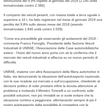
diminuzione del 9,9% rispetto al gennaio del 2018 (2.145 unità
immatricolate contro 2.380).
Il comparto dei veicoli pesanti, con massa totale a terra uguale o
superiore a 16 t, ha fatto registrare nel mese di gennaio 2019 una
perdita del 9,8% sullo stesso mese del 2018 (avendo
immatricolato 1.840 unità contro 2.039).
“Come era prevedibile già osservando gli andamenti del 2018 -
commenta Franco Fenoglio, Presidente della Sezione Veicoli
Industriali di UNRAE, l’Associazione delle Case automobilistiche
estere - l’inizio del nuovo anno porta con sé la conferma che il
mercato dei veicoli industriali si affaccia su un nuovo periodo di
difficoltà.
UNRAE, insieme con altre Associazioni della filiera
automotive
in
Italia, sta denunciando la situazione dell’autotrasporto nazionale,
con le sue ricadute sul mercato e sull’occupazione, chiedendo al
decisore politico di voler prestare infine la dovuta attenzione al
problema e invitando il Ministro Toninelli a un confronto sulle
possibili soluzioni, non più rinviabili se si vuole evitare che la
situazione continui a peggiorare, allontanando sempre di più il
nostro autotrasporto dalla possibilità di competere con la