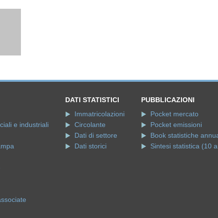
DATI STATISTICI
PUBBLICAZIONI
Immatricolazioni
Pocket mercato
ali e industriali
Circolante
Pocket emissioni
Dati di settore
Book statistiche annua
ampa
Dati storici
Sintesi statistica (10 a
e
associate