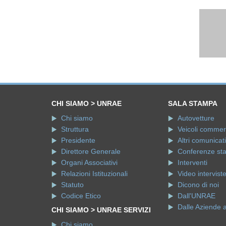
CHI SIAMO > UNRAE
SALA STAMPA
Chi siamo
Autovetture
Struttura
Veicoli commerci
Presidente
Altri comunicati
Direttore Generale
Conferenze st
Organi Associativi
Interventi
Relazioni Istituzionali
Video intervist
Statuto
Dicono di noi
Codice Etico
Dall'UNRAE
Dalle Aziende 
CHI SIAMO > UNRAE SERVIZI
Chi siamo