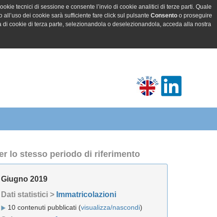
ookie tecnici di sessione e consente l’invio di cookie analitici di terze parti. Quale
all’uso dei cookie sarà sufficiente fare click sul pulsante
Consento
o proseguire
a di cookie di terza parte, selezionandola o deselezionandola, acceda alla nostra
er lo stesso periodo di riferimento
Giugno 2019
Dati statistici >
Immatricolazioni
10 contenuti pubblicati (
visualizza/nascondi
)