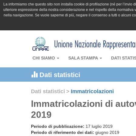
La informiamo che questo sito non installa cookie di profilazione (né per l’invio di 
ulteriore espressione della nostra considerazione e nel rispetto della normativa v
nella navigazione. Se vuole saperne di più, negare il consenso a tutti o alcuni 
CHI SIAMO
SALA STAMPA
DATI STATI
Dati statistici
Dati statistici
>
Immatricolazioni
Immatricolazioni di auto
2019
Periodo di pubblicazione:
17 luglio 2019
Periodo di riferimento dei dati:
giugno 2019