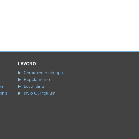
LAVORO
Comunicato stampa
Regolamento
li
Locandina
nni)
Invio Curriculum