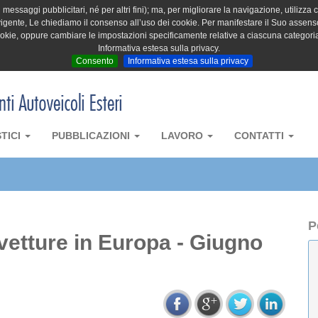
messaggi pubblicitari, né per altri fini); ma, per migliorare la navigazione, utilizza c
igente, Le chiediamo il consenso all’uso dei cookie. Per manifestare il Suo assenso 
cookie, oppure cambiare le impostazioni specificamente relative a ciascuna categori
Informativa estesa sulla privacy.
Consento
Informativa estesa sulla privacy
STICI
PUBBLICAZIONI
LAVORO
CONTATTI
P
vetture in Europa - Giugno