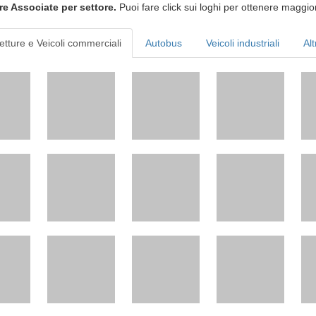
re Associate per settore.
Puoi fare click sui loghi per ottenere maggior
etture e Veicoli commerciali
Autobus
Veicoli industriali
Alt