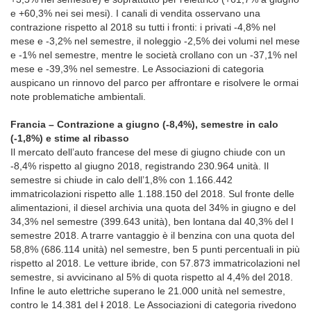
e +60,3% nei sei mesi). I canali di vendita osservano una
contrazione rispetto al 2018 su tutti i fronti: i privati -4,8% nel
mese e -3,2% nel semestre, il noleggio -2,5% dei volumi nel mese
e -1% nel semestre, mentre le società crollano con un -37,1% nel
mese e -39,3% nel semestre. Le Associazioni di categoria
auspicano un rinnovo del parco per affrontare e risolvere le ormai
note problematiche ambientali.
Francia – Contrazione a giugno (-8,4%), semestre in calo
(-1,8%) e stime al ribasso
Il mercato dell’auto francese del mese di giugno chiude con un
-8,4% rispetto al giugno 2018, registrando 230.964 unità. Il
semestre si chiude in calo dell’1,8% con 1.166.442
immatricolazioni rispetto alle 1.188.150 del 2018. Sul fronte delle
alimentazioni, il diesel archivia una quota del 34% in giugno e del
34,3% nel semestre (399.643 unità), ben lontana dal 40,3% del I
semestre 2018. A trarre vantaggio è il benzina con una quota del
58,8% (686.114 unità) nel semestre, ben 5 punti percentuali in più
rispetto al 2018. Le vetture ibride, con 57.873 immatricolazioni nel
semestre, si avvicinano al 5% di quota rispetto al 4,4% del 2018.
Infine le auto elettriche superano le 21.000 unità nel semestre,
contro le 14.381 del
I
2018. Le Associazioni di categoria rivedono