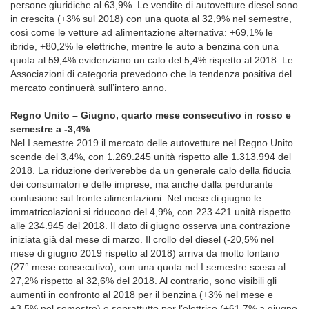
persone giuridiche al 63,9%. Le vendite di autovetture diesel sono
in crescita (+3% sul 2018) con una quota al 32,9% nel semestre,
così come le vetture ad alimentazione alternativa: +69,1% le
ibride, +80,2% le elettriche, mentre le auto a benzina con una
quota al 59,4% evidenziano un calo del 5,4% rispetto al 2018. Le
Associazioni di categoria prevedono che la tendenza positiva del
mercato continuerà sull’intero anno.
Regno Unito – Giugno, quarto mese consecutivo in rosso e
semestre a -3,4%
Nel I semestre 2019 il mercato delle autovetture nel Regno Unito
scende del 3,4%, con 1.269.245 unità rispetto alle 1.313.994 del
2018. La riduzione deriverebbe da un generale calo della fiducia
dei consumatori e delle imprese, ma anche dalla perdurante
confusione sul fronte alimentazioni. Nel mese di giugno le
immatricolazioni si riducono del 4,9%, con 223.421 unità rispetto
alle 234.945 del 2018. Il dato di giugno osserva una contrazione
iniziata già dal mese di marzo. Il crollo del diesel (-20,5% nel
mese di giugno 2019 rispetto al 2018) arriva da molto lontano
(27° mese consecutivo), con una quota nel I semestre scesa al
27,2% rispetto al 32,6% del 2018. Al contrario, sono visibili gli
aumenti in confronto al 2018 per il benzina (+3% nel mese e
+3,5% nel semestre) e soprattutto per l’elettrico (+61,7% a giugno