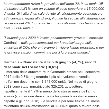
ha recentemente rivisto le previsioni dell’anno 2019 sul totale UE
al ribasso dell’1%, con un volume di poco superiore a 15.000.000
di unità. Si tratta di un calo dovuto al rallentamento economico e
all’incertezza legata alla Brexit, il quale fa seguito alla stagnazione
registrata nel 2018, quando le immatricolazioni totali hanno perso
oltre 22.000 unità.
”
“
L’outlook per il 2020 è invece pesantemente gravato
– conclude
Cardinali –
dalle preoccupazioni per i restrittivi target sulle
emissioni di CO
, che entreranno in vigore l’anno prossimo, e per
2
le gravose sanzioni comminate per il loro superamento.
”
Germania – Nonostante il calo di giugno (-4,7%), record
decennale nel I semestre (+0,5%)
Il mercato delle autovetture in Germania cresce nel I semestre
2019 dello 0,5%, registrando il più alto volume di vendita
nell’ultimo decennio con 1.849.000 unità. Nel mese di giugno
2019 sono state immatricolate 325.231 autovetture,
rispettivamente il 4,7% in meno dello stesso mese dell’anno
scorso (contrazione derivante da tre giorni lavorativi in meno
rispetto a giugno 2018). Le vendite a persone fisiche nel mese
rallentano del 4% attestandosi al 36,1% di quota a favore delle