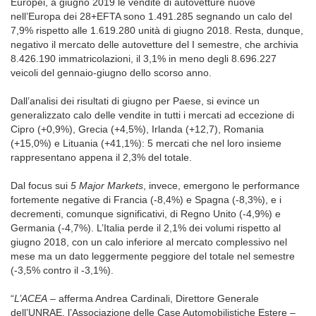
Europei, a giugno 2019 le vendite di autovetture nuove
nell’Europa dei 28+EFTA sono 1.491.285 segnando un calo del
7,9% rispetto alle 1.619.280 unità di giugno 2018. Resta, dunque,
negativo il mercato delle autovetture del I semestre, che archivia
8.426.190 immatricolazioni, il 3,1% in meno degli 8.696.227
veicoli del gennaio-giugno dello scorso anno.
Dall’analisi dei risultati di giugno per Paese, si evince un
generalizzato calo delle vendite in tutti i mercati ad eccezione di
Cipro (+0,9%), Grecia (+4,5%), Irlanda (+12,7), Romania
(+15,0%) e Lituania (+41,1%): 5 mercati che nel loro insieme
rappresentano appena il 2,3% del totale.
Dal focus sui
5 Major Markets
, invece, emergono le performance
fortemente negative di Francia (-8,4%) e Spagna (-8,3%), e i
decrementi, comunque significativi, di Regno Unito (-4,9%) e
Germania (-4,7%). L’Italia perde il 2,1% dei volumi rispetto al
giugno 2018, con un calo inferiore al mercato complessivo nel
mese ma un dato leggermente peggiore del totale nel semestre
(-3,5% contro il -3,1%).
“
L’ACEA
– afferma Andrea Cardinali, Direttore Generale
dell’UNRAE, l’Associazione delle Case Automobilistiche Estere –