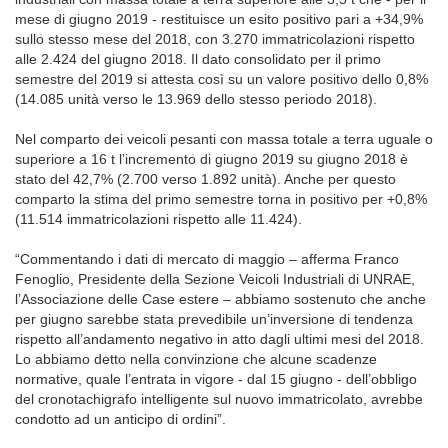
mese di giugno 2019 - restituisce un esito positivo pari a +34,9%
sullo stesso mese del 2018, con 3.270 immatricolazioni rispetto
alle 2.424 del giugno 2018. Il dato consolidato per il primo
semestre del 2019 si attesta così su un valore positivo dello 0,8%
(14.085 unità verso le 13.969 dello stesso periodo 2018).
Nel comparto dei veicoli pesanti con massa totale a terra uguale o
superiore a 16 t l’incremento di giugno 2019 su giugno 2018 è
stato del 42,7% (2.700 verso 1.892 unità). Anche per questo
comparto la stima del primo semestre torna in positivo per +0,8%
(11.514 immatricolazioni rispetto alle 11.424).
“Commentando i dati di mercato di maggio – afferma Franco
Fenoglio, Presidente della Sezione Veicoli Industriali di UNRAE,
l’Associazione delle Case estere – abbiamo sostenuto che anche
per giugno sarebbe stata prevedibile un’inversione di tendenza
rispetto all’andamento negativo in atto dagli ultimi mesi del 2018.
Lo abbiamo detto nella convinzione che alcune scadenze
normative, quale l’entrata in vigore - dal 15 giugno - dell’obbligo
del cronotachigrafo intelligente sul nuovo immatricolato, avrebbe
condotto ad un anticipo di ordini”.