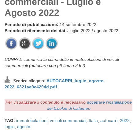
commerciali - Luglio e
Agosto 2022
Periodo di pubblicazione:
14 settembre 2022
Periodo di riferimento dei dati:
luglio 2022 / agosto 2022
L’UNRAE comunica la stima delle immatricolazioni di veicoli
commerciali (autocarri con ptt fino a 3,5 t)
Scarica allegato:
AUTOCARRI_luglio_agosto
2022_6321ae9c4294d.pdf
Per visualizzare il contenuto è necessario
accettare l'installazione
dei Cookie di Calameo
TAG:
immatricolazioni
,
veicoli commerciali
,
Italia
,
autocarri
,
2022
,
luglio
,
agosto