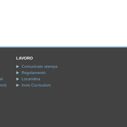
LAVORO
Comunicato stampa
Regolamento
li
Locandina
nni)
Invio Curriculum