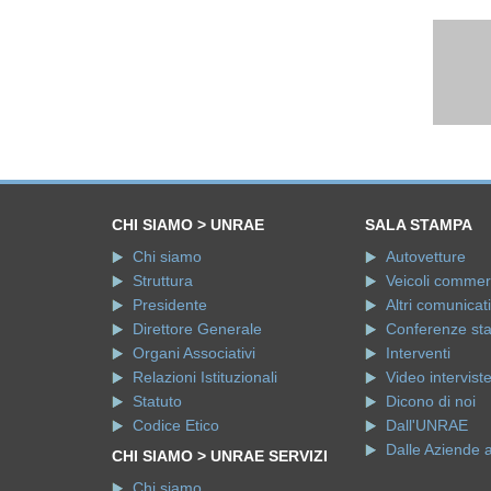
CHI SIAMO > UNRAE
SALA STAMPA
Chi siamo
Autovetture
Struttura
Veicoli commerci
Presidente
Altri comunicati
Direttore Generale
Conferenze st
Organi Associativi
Interventi
Relazioni Istituzionali
Video intervist
Statuto
Dicono di noi
Codice Etico
Dall'UNRAE
Dalle Aziende 
CHI SIAMO > UNRAE SERVIZI
Chi siamo