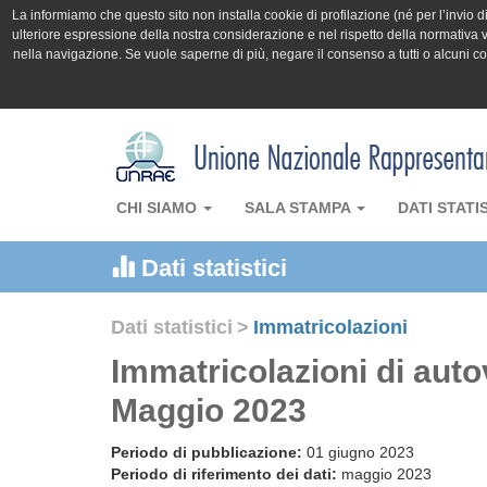
La informiamo che questo sito non installa cookie di profilazione (né per l’invio di 
ulteriore espressione della nostra considerazione e nel rispetto della normativa v
nella navigazione. Se vuole saperne di più, negare il consenso a tutti o alcuni 
CHI SIAMO
SALA STAMPA
DATI STATI
Dati statistici
Dati statistici
>
Immatricolazioni
Immatricolazioni di auto
Maggio 2023
Periodo di pubblicazione:
01 giugno 2023
Periodo di riferimento dei dati:
maggio 2023