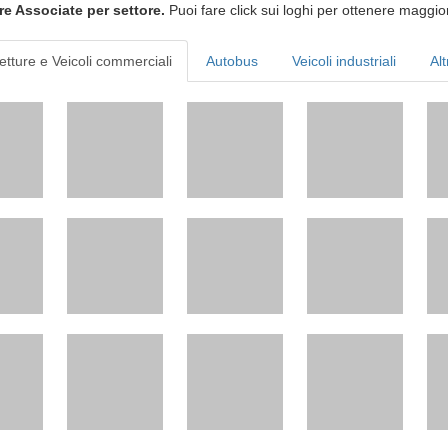
re Associate per settore.
Puoi fare click sui loghi per ottenere maggior
etture e Veicoli commerciali
Autobus
Veicoli industriali
Alt