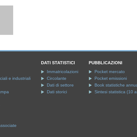
DATI STATISTICI
PUBBLICAZIONI
Immatricolazioni
Pocket mercato
ali e industriali
Circolante
Pocket emissioni
Dati di settore
Book statistiche annua
ampa
Dati storici
Sintesi statistica (10 a
e
associate