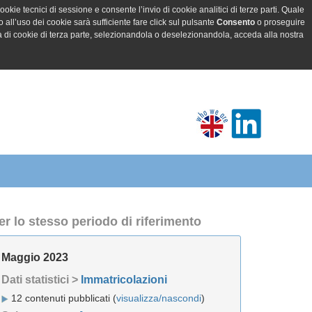
ookie tecnici di sessione e consente l’invio di cookie analitici di terze parti. Quale
all’uso dei cookie sarà sufficiente fare click sul pulsante
Consento
o proseguire
a di cookie di terza parte, selezionandola o deselezionandola, acceda alla nostra
er lo stesso periodo di riferimento
Maggio 2023
Dati statistici >
Immatricolazioni
12 contenuti pubblicati (
visualizza/nascondi
)