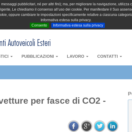
messaggi pubblicitari, né per altri fini); ma, per migliorare la navigazione, utilizza c
igente, Le chiediamo il consenso all’uso dei cookie. Per manifestare il Suo assenso 
cookie, oppure cambiare le impostazioni specificamente relative a ciascuna categori
Informativa estesa sulla privacy.
Consento
Informativa estesa sulla privacy
STICI
PUBBLICAZIONI
LAVORO
CONTATTI
P
vetture per fasce di CO2 -