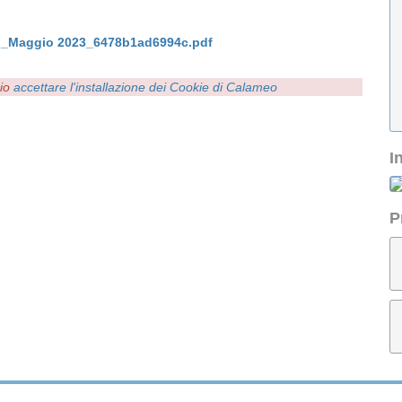
i_Maggio 2023_6478b1ad6994c.pdf
rio
accettare l'installazione dei Cookie di Calameo
I
P