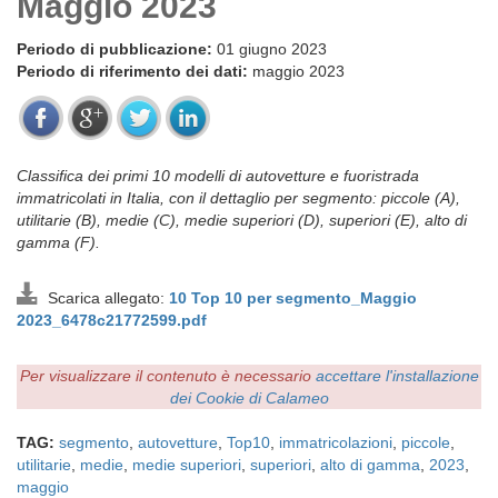
Maggio 2023
Periodo di pubblicazione:
01 giugno 2023
Periodo di riferimento dei dati:
maggio 2023
Classifica dei primi 10 modelli di autovetture e fuoristrada
immatricolati in Italia, con il dettaglio per segmento: piccole (A),
utilitarie (B), medie (C), medie superiori (D), superiori (E), alto di
gamma (F).
Scarica allegato:
10 Top 10 per segmento_Maggio
2023_6478c21772599.pdf
Per visualizzare il contenuto è necessario
accettare l'installazione
dei Cookie di Calameo
TAG:
segmento
,
autovetture
,
Top10
,
immatricolazioni
,
piccole
,
utilitarie
,
medie
,
medie superiori
,
superiori
,
alto di gamma
,
2023
,
maggio