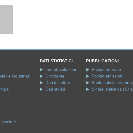
DATI STATISTICI
PUBBLICAZIONI
Immatricolazioni
Pocket mercato
ali e industriali
Circolante
Pocket emissioni
Dati di settore
Book statistiche annua
ampa
Dati storici
Sintesi statistica (10 a
e
associate