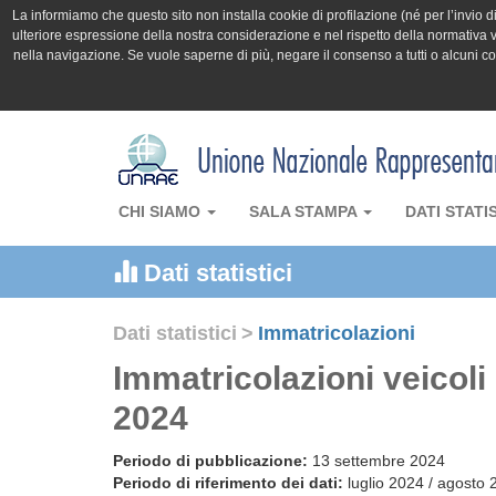
La informiamo che questo sito non installa cookie di profilazione (né per l’invio di 
ulteriore espressione della nostra considerazione e nel rispetto della normativa v
nella navigazione. Se vuole saperne di più, negare il consenso a tutti o alcuni 
CHI SIAMO
SALA STAMPA
DATI STATI
Dati statistici
Dati statistici
>
Immatricolazioni
Immatricolazioni veicol
2024
Periodo di pubblicazione:
13 settembre 2024
Periodo di riferimento dei dati:
luglio 2024 / agosto 