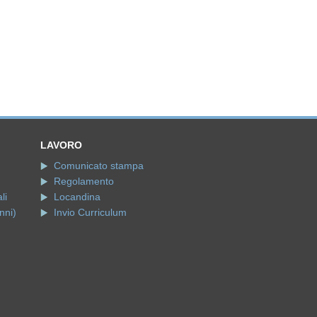
LAVORO
Comunicato stampa
Regolamento
li
Locandina
nni)
Invio Curriculum