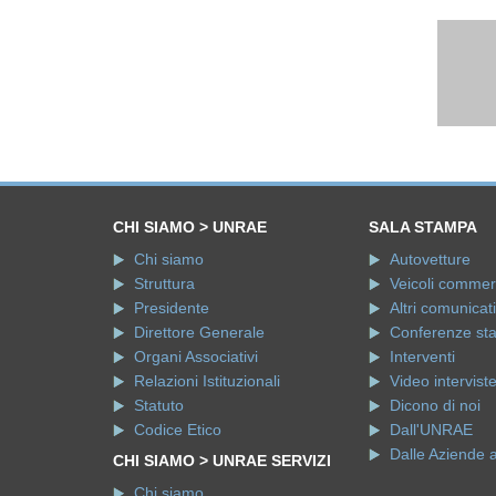
CHI SIAMO > UNRAE
SALA STAMPA
Chi siamo
Autovetture
Struttura
Veicoli commerci
Presidente
Altri comunicati
Direttore Generale
Conferenze st
Organi Associativi
Interventi
Relazioni Istituzionali
Video intervist
Statuto
Dicono di noi
Codice Etico
Dall'UNRAE
Dalle Aziende 
CHI SIAMO > UNRAE SERVIZI
Chi siamo