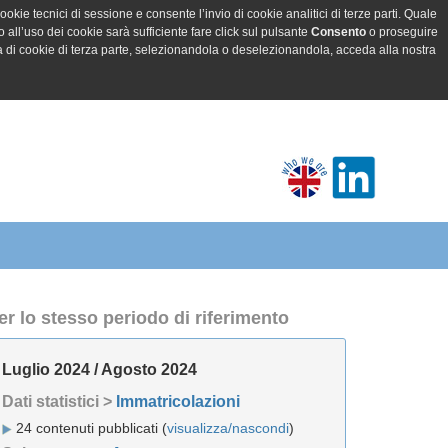
ookie tecnici di sessione e consente l’invio di cookie analitici di terze parti. Quale
all’uso dei cookie sarà sufficiente fare click sul pulsante
Consento
o proseguire
a di cookie di terza parte, selezionandola o deselezionandola, acceda alla nostra
er lo stesso periodo di riferimento
Luglio 2024 / Agosto 2024
Dati statistici >
Immatricolazioni
24 contenuti pubblicati (
visualizza/nascondi
)