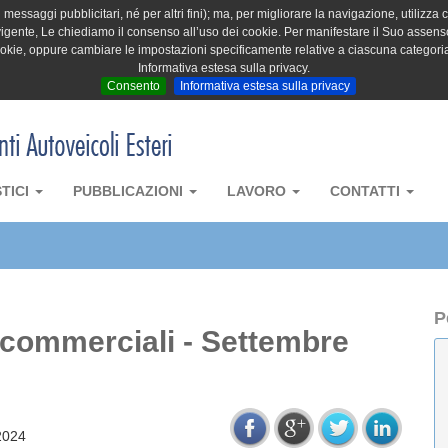
messaggi pubblicitari, né per altri fini); ma, per migliorare la navigazione, utilizza c
igente, Le chiediamo il consenso all’uso dei cookie. Per manifestare il Suo assenso 
cookie, oppure cambiare le impostazioni specificamente relative a ciascuna categori
Informativa estesa sulla privacy.
Consento
Informativa estesa sulla privacy
STICI
PUBBLICAZIONI
LAVORO
CONTATTI
P
i commerciali - Settembre
2024