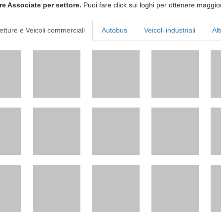
re Associate per settore.
Puoi fare click sui loghi per ottenere maggior
etture e Veicoli commerciali
Autobus
Veicoli industriali
Alt