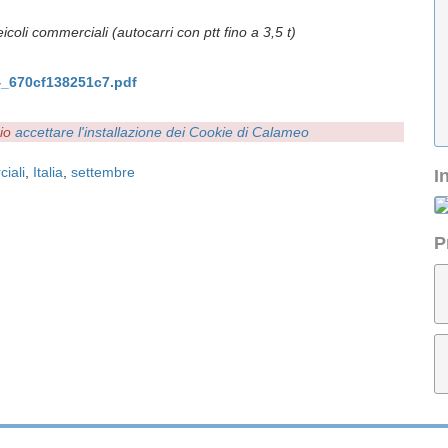
oli commerciali (autocarri con ptt fino a 3,5 t)
670cf138251c7.pdf
rio
accettare l'installazione dei Cookie di Calameo
iali
,
Italia
,
settembre
I
P