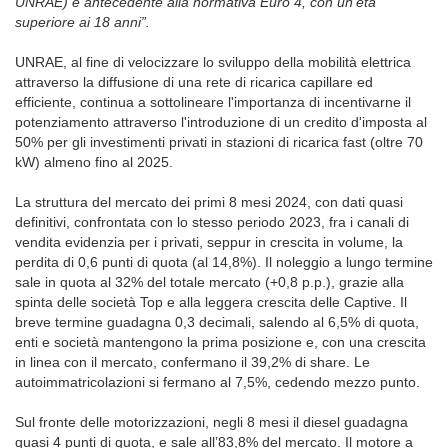
UNRAE) è antecedente alla normativa Euro 4, con un'età
superiore ai 18 anni”.
UNRAE, al fine di velocizzare lo sviluppo della mobilità elettrica
attraverso la diffusione di una rete di ricarica capillare ed
efficiente, continua a sottolineare l'importanza di incentivarne il
potenziamento attraverso l'introduzione di un credito d'imposta al
50% per gli investimenti privati in stazioni di ricarica fast (oltre 70
kW) almeno fino al 2025.
La struttura del mercato dei primi 8 mesi 2024, con dati quasi
definitivi, confrontata con lo stesso periodo 2023, fra i canali di
vendita evidenzia per i privati, seppur in crescita in volume, la
perdita di 0,6 punti di quota (al 14,8%). Il noleggio a lungo termine
sale in quota al 32% del totale mercato (+0,8 p.p.), grazie alla
spinta delle società Top e alla leggera crescita delle Captive. Il
breve termine guadagna 0,3 decimali, salendo al 6,5% di quota,
enti e società mantengono la prima posizione e, con una crescita
in linea con il mercato, confermano il 39,2% di share. Le
autoimmatricolazioni si fermano al 7,5%, cedendo mezzo punto.
Sul fronte delle motorizzazioni, negli 8 mesi il diesel guadagna
quasi 4 punti di quota, e sale all’83,8% del mercato. Il motore a