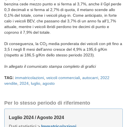
benzina cede mezzo punto e si ferma al 3,7%, anche il Gpl perde
0,3 decimali e si ferma al 2,7% di quota, il metano scende allo
0,1% del totale, come i veicoli plug-in. Come anticipato, in forte
calo i veicoli BEV, che passano dal 3,7% di un anno fa all'1,7%
attuale, mentre i veicoli ibridi perdono tre decimi di punto e
coprono il 7,9% del totale.
Di conseguenza, la CO
media ponderata dei veicoli con ptt fino a
2
3,5 t negli 8 mesi dell’anno cresce del 4,9% a 195,6 g/Km
(rispetto ai 186,5 g/Km dello stesso periodo 2023).
In allegato il comunicato stampa completo di grafici
TAG:
immatricolazioni
,
veicoli commerciali
,
autocarri
,
2022
vendite
,
2024
,
luglio
,
agosto
Per lo stesso periodo di riferimento
Luglio 2024 / Agosto 2024
Dati statistici >
Immatricolazioni