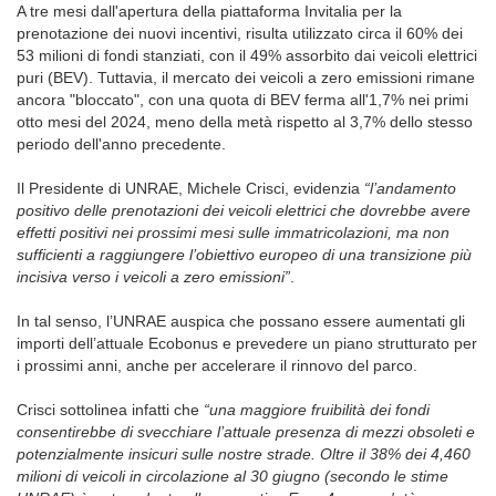
A tre mesi dall'apertura della piattaforma Invitalia per la
prenotazione dei nuovi incentivi, risulta utilizzato circa il 60% dei
53 milioni di fondi stanziati, con il 49% assorbito dai veicoli elettrici
puri (BEV). Tuttavia, il mercato dei veicoli a zero emissioni rimane
ancora "bloccato", con una quota di BEV ferma all'1,7% nei primi
otto mesi del 2024, meno della metà rispetto al 3,7% dello stesso
periodo dell'anno precedente.
Il Presidente di UNRAE, Michele Crisci, evidenzia
“l’andamento
positivo delle prenotazioni dei veicoli elettrici che dovrebbe avere
effetti positivi nei prossimi mesi sulle immatricolazioni, ma non
sufficienti a raggiungere l’obiettivo europeo di una transizione più
incisiva verso i veicoli a zero emissioni”
.
In tal senso, l’UNRAE auspica che possano essere aumentati gli
importi dell’attuale Ecobonus e prevedere un piano strutturato per
i prossimi anni, anche per accelerare il rinnovo del parco.
Crisci sottolinea infatti che
“una maggiore fruibilità dei fondi
consentirebbe di svecchiare l’attuale presenza di mezzi obsoleti e
potenzialmente insicuri sulle nostre strade. Oltre il 38% dei 4,460
milioni di veicoli in circolazione al 30 giugno (secondo le stime