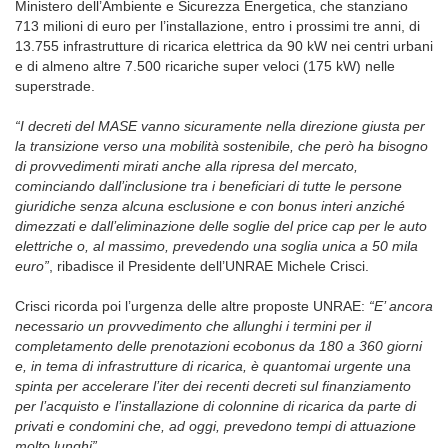
Ministero dell’Ambiente e Sicurezza Energetica, che stanziano
713 milioni di euro per l’installazione, entro i prossimi tre anni, di
13.755 infrastrutture di ricarica elettrica da 90 kW nei centri urbani
e di almeno altre 7.500 ricariche super veloci (175 kW) nelle
superstrade.
“I decreti del MASE vanno sicuramente nella direzione giusta per
la transizione verso una mobilità sostenibile, che però ha bisogno
di provvedimenti mirati anche alla ripresa del mercato,
cominciando dall’inclusione tra i beneficiari di tutte le persone
giuridiche senza alcuna esclusione e con bonus interi anziché
dimezzati e dall’eliminazione delle soglie del price cap per le auto
elettriche o, al massimo, prevedendo una soglia unica a 50 mila
euro”
, ribadisce il Presidente dell’UNRAE Michele Crisci.
Crisci ricorda poi l’urgenza delle altre proposte UNRAE:
“E’ ancora
necessario un provvedimento che allunghi i termini per il
completamento delle prenotazioni ecobonus da 180 a 360 giorni
e, in tema di infrastrutture di ricarica, è quantomai urgente una
spinta per accelerare l’iter dei recenti decreti sul finanziamento
per l’acquisto e l’installazione di colonnine di ricarica da parte di
privati e condomini che, ad oggi, prevedono tempi di attuazione
molto lunghi”.