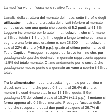
La modifica viene riflessa nelle relative Top ten per segmento.
L’analisi della struttura del mercato del mese, sotto il profilo degli
utilizzatori
, mostra una crescita dei privati inferiore al mercato
compelssivo, con una quota che scende di 5,2 punti, al 61,5%.
Leggero incremento per le autoimmatricolazioni, che si fermano
al 9% del totale (-1,5 p.p.). Il noleggio a lungo termine continua a
segnare una forte accelerazione e, con 28.600 immatricolazioni,
sale al 22% di share (+5,9 p.p.), grazie all’ottima performance di
Top e Captive. Prosegue il recupero del breve termine che, pur
guadagnando qualche decimale, in gennaio rappresenta appena
l’1,5% del totale mercato. Ottimo andamento per le società che
guadagnano mezzo punto e a gennaio arrivano a coprire il 6% del
totale.
Tra le
alimentazioni
, buona crescita in gennaio per benzina e
diesel, con la prima che perde 0,8 punti, al 26,4% di share,
mentre il diesel rimane stabile sul 19,1% di quota. Il Gpl
guadagna 1/3 dei volumi e sale al 10,3% (+1,1 p.p.), il metano si
ferma appena allo 0,2% del mercato. Prosegue l’ascesa delle
ibride che recuperano quasi due punti e salgono al 36,7% di