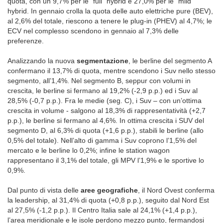
quota, con un 9,7% per le “full” hybrid e 27,0% per le “mild”
hybrid. In gennaio crolla la quota delle auto elettriche pure (BEV),
al 2,6% del totale, riescono a tenere le plug-in (PHEV) al 4,7%; le
ECV nel complesso scendono in gennaio al 7,3% delle
preferenze.
Analizzando la nuova
segmentazione
, le berline del segmento A
confermano il 13,7% di quota, mentre scendono i Suv nello stesso
segmento, all’1,4%. Nel segmento B, seppur con volumi in
crescita, le berline si fermano al 19,2% (-2,9 p.p.) ed i Suv al
28,5% (-0,7 p.p.). Fra le medie (seg. C), i Suv – con un’ottima
crescita in volume - salgono al 18,3% di rappresentatività (+2,7
p.p.), le berline si fermano al 4,6%. In ottima crescita i SUV del
segmento D, al 6,3% di quota (+1,6 p.p.), stabili le berline (allo
0,5% del totale). Nell’alto di gamma i Suv coprono l’1,5% del
mercato e le berline lo 0,2%; infine le station wagon
rappresentano il 3,1% del totale, gli MPV l’1,9% e le sportive lo
0,9%.
Dal punto di vista delle
aree geografiche
,
il Nord Ovest conferma
la leadership, al 31,4% di quota (+0,8 p.p.), seguito dal Nord Est
al 27,5% (-1,2 p.p.). Il Centro Italia sale al 24,1% (+1,4 p.p.),
l’area meridionale e le isole perdono mezzo punto, fermandosi