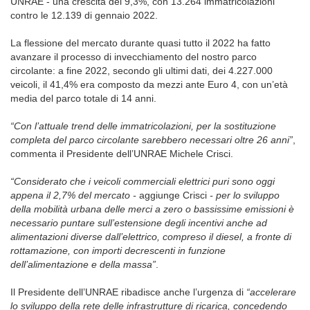
UNRAE - una crescita del 9,3%, con 13.264 immatricolazioni
contro le 12.139 di gennaio 2022.
La flessione del mercato durante quasi tutto il 2022 ha fatto
avanzare il processo di invecchiamento del nostro parco
circolante: a fine 2022, secondo gli ultimi dati, dei 4.227.000
veicoli, il 41,4% era composto da mezzi ante Euro 4, con un’età
media del parco totale di 14 anni.
“Con l’attuale trend delle immatricolazioni, per la sostituzione
completa del parco circolante sarebbero necessari oltre 26 anni”
,
commenta il Presidente dell’UNRAE Michele Crisci.
“Considerato che i veicoli commerciali elettrici puri sono oggi
appena il 2,7% del mercato -
aggiunge Crisci
- per lo sviluppo
della mobilità urbana delle merci a zero o bassissime emissioni è
necessario puntare sull’estensione degli incentivi anche ad
alimentazioni diverse dall’elettrico, compreso il diesel, a fronte di
rottamazione, con importi decrescenti in funzione
dell’alimentazione e della massa”
.
Il Presidente dell’UNRAE ribadisce anche l’urgenza di
“accelerare
lo sviluppo della rete delle infrastrutture di ricarica, concedendo