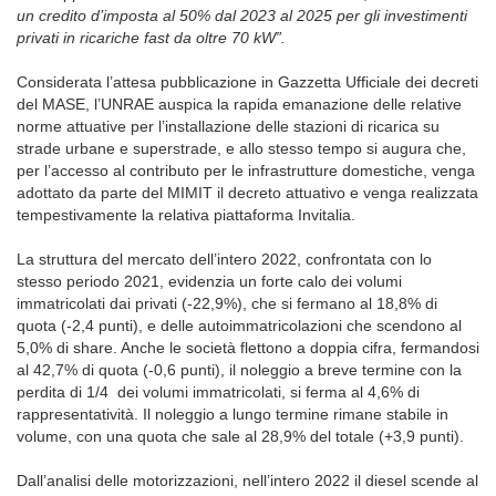
un credito d’imposta al 50% dal 2023 al 2025 per gli investimenti
privati in ricariche fast da oltre 70 kW”.
Considerata l’attesa pubblicazione in Gazzetta Ufficiale dei decreti
del MASE, l’UNRAE auspica la rapida emanazione delle relative
norme attuative per l’installazione delle stazioni di ricarica su
strade urbane e superstrade, e allo stesso tempo si augura che,
per l’accesso al contributo per le infrastrutture domestiche, venga
adottato da parte del MIMIT il decreto attuativo e venga realizzata
tempestivamente la relativa piattaforma Invitalia.
La struttura del mercato dell’intero 2022, confrontata con lo
stesso periodo 2021, evidenzia un forte calo dei volumi
immatricolati dai privati (-22,9%), che si fermano al 18,8% di
quota (-2,4 punti), e delle autoimmatricolazioni che scendono al
5,0% di share. Anche le società flettono a doppia cifra, fermandosi
al 42,7% di quota (-0,6 punti), il noleggio a breve termine con la
perdita di 1/4 dei volumi immatricolati, si ferma al 4,6% di
rappresentatività. Il noleggio a lungo termine rimane stabile in
volume, con una quota che sale al 28,9% del totale (+3,9 punti).
Dall’analisi delle motorizzazioni, nell’intero 2022 il diesel scende al