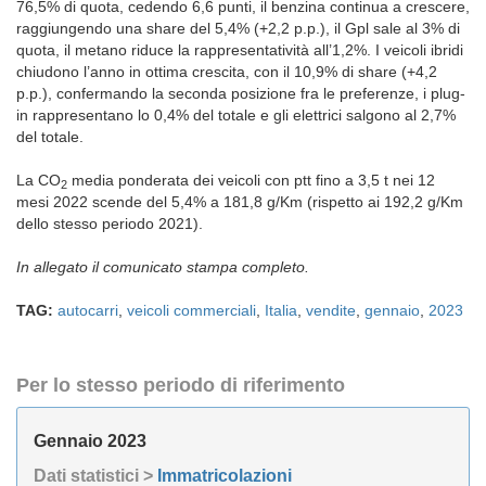
76,5% di quota, cedendo 6,6 punti, il benzina continua a crescere,
raggiungendo una share del 5,4% (+2,2 p.p.), il Gpl sale al 3% di
quota, il metano riduce la rappresentatività all’1,2%. I veicoli ibridi
chiudono l’anno in ottima crescita, con il 10,9% di share (+4,2
p.p.), confermando la seconda posizione fra le preferenze, i plug-
in rappresentano lo 0,4% del totale e gli elettrici salgono al 2,7%
del totale.
La CO
media ponderata dei veicoli con ptt fino a 3,5 t nei 12
2
mesi 2022 scende del 5,4% a 181,8 g/Km (rispetto ai 192,2 g/Km
dello stesso periodo 2021).
In allegato il comunicato stampa completo.
TAG:
autocarri
,
veicoli commerciali
,
Italia
,
vendite
,
gennaio
,
2023
Per lo stesso periodo di riferimento
Gennaio 2023
Dati statistici >
Immatricolazioni