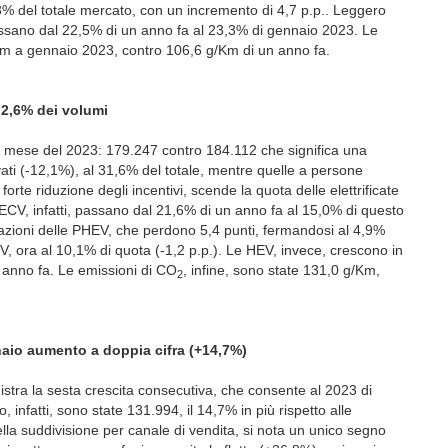
3% del totale mercato, con un incremento di 4,7 p.p.. Leggero
ssano dal 22,5% di un anno fa al 23,3% di gennaio 2023. Le
m a gennaio 2023, contro 106,6 g/Km di un anno fa.
l 2,6% dei volumi
o mese del 2023: 179.247 contro 184.112 che significa una
ati (-12,1%), al 31,6% del totale, mentre quelle a persone
orte riduzione degli incentivi, scende la quota delle elettrificate
 ECV, infatti, passano dal 21,6% di un anno fa al 15,0% di questo
olazioni delle PHEV, che perdono 5,4 punti, fermandosi al 4,9%
V, ora al 10,1% di quota (-1,2 p.p.). Le HEV, invece, crescono in
 anno fa. Le emissioni di CO
, infine, sono state 131,0 g/Km,
2
naio aumento a doppia cifra (+14,7%)
istra la sesta crescita consecutiva, che consente al 2023 di
, infatti, sono state 131.994, il 14,7% in più rispetto alle
lla suddivisione per canale di vendita, si nota un unico segno