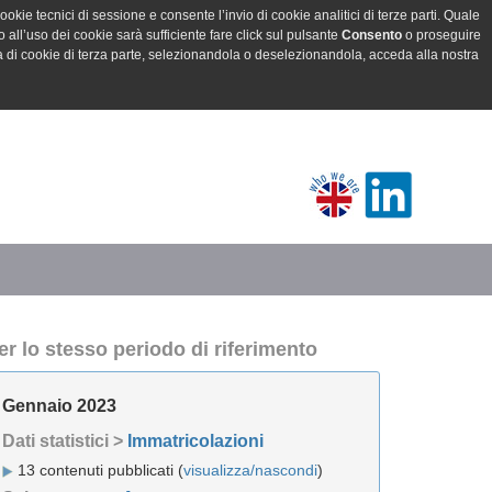
ookie tecnici di sessione e consente l’invio di cookie analitici di terze parti. Quale
all’uso dei cookie sarà sufficiente fare click sul pulsante
Consento
o proseguire
a di cookie di terza parte, selezionandola o deselezionandola, acceda alla nostra
er lo stesso periodo di riferimento
Gennaio 2023
Dati statistici >
Immatricolazioni
13 contenuti pubblicati (
visualizza/nascondi
)