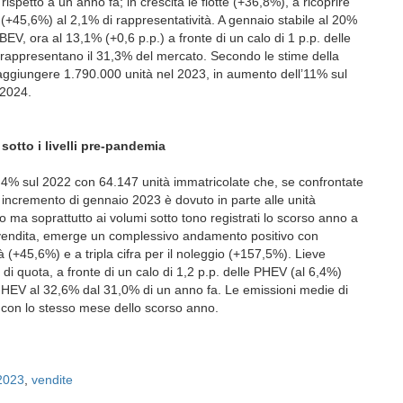
rispetto a un anno fa; in crescita le flotte (+36,8%), a ricoprire
 (+45,6%) al 2,1% di rappresentatività. A gennaio stabile al 20%
BEV, ora al 13,1% (+0,6 p.p.) a fronte di un calo di 1 p.p. delle
 rappresentano il 31,3% del mercato. Secondo le stime della
aggiungere 1.790.000 unità nel 2023, in aumento dell’11% sul
 2024.
otto i livelli pre-pandemia
4% sul 2022 con 64.147 unità immatricolate che, se confrontate
 incremento di gennaio 2023 è dovuto in parte alle unità
ma soprattutto ai volumi sotto tono registrati lo scorso anno a
di vendita, emerge un complessivo andamento positivo con
tà (+45,6%) e a tripla cifra per il noleggio (+157,5%). Lieve
di quota, a fronte di un calo di 1,2 p.p. delle PHEV (al 6,4%)
. HEV al 32,6% dal 31,0% di un anno fa. Le emissioni medie di
a con lo stesso mese dello scorso anno.
2023
,
vendite