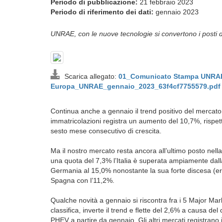
Periodo di pubblicazione:
21 febbraio 2023
Periodo di riferimento dei dati:
gennaio 2023
UNRAE, con le nuove tecnologie si convertono i posti
Scarica allegato:
01_Comunicato Stampa UNRA
Europa_UNRAE_gennaio_2023_63f4cf7755579.pdf
Continua anche a gennaio il trend positivo del merca
immatricolazioni registra un aumento del 10,7%, rispett
sesto mese consecutivo di crescita.
Ma il nostro mercato resta ancora all’ultimo posto nella 
una quota del 7,3% l’Italia è superata ampiamente dall
Germania al 15,0% nonostante la sua forte discesa (er
Spagna con l’11,2%.
Qualche novità a gennaio si riscontra fra i 5 Major Ma
classifica, inverte il trend e flette del 2,6% a causa del
PHEV a partire da gennaio. Gli altri mercati registrano 