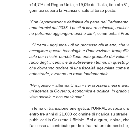
+14,7% del Regno Unito, +19,0% dell’Italia, fino al +51,4
gennaio supera la Francia e sale al terzo posto.
“Con l’approvazione definitiva da parte del Parlamento
endotermici dal 2035, i posti di lavoro coinvolti, qualc
ne potranno aggiungere anche altri
”, commenta il Pres
“Si tratta
- aggiunge -
di un processo già in atto, che 
accogliere queste tecnologie e l’innovazione, tranquill
solo per i ricchi, perché l’aumento graduale dei volumi di
ruolo degli incentivi è di abbreviare i tempi. In questo p
che dovranno godere di una fiscalità agevolata come nel
autostrade, avranno un ruolo fondamentale.
“Per questo
– afferma Crisci –
nei prossimi mesi e ann
un’agenda di Governo, economica e politica, in grado 
vista sociale e occupazionale”.
In tema di transizione energetica, l’UNRAE auspica un
entro tre anni di 21.000 colonnine di ricarica su stra
pubblicati in Gazzetta Ufficiale. E si augura, inoltre, 
l’accesso al contributo per le infrastrutture domestich