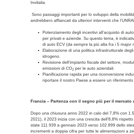
Invitalia.
Sono passaggi importanti per lo sviluppo della mobili
andrebbero affiancati da ulteriori interventi che l’UNR
Potenziamento degli incentivi all’acquisto di aut
per privati e aziende. Su questo tema, è indicati
di auto ECV (da sempre la più alta fra i 5 major m
Elaborazione di una politica infrastrutturale degli 
idrogeno.
Revisione dell’impianto fiscale del settore, modula
emissioni di CO
per le auto aziendali.
2
Pianificazione rapida per una riconversione indus
riportare il nostro Paese a essere un riferimento
Francia – Partenza con il segno più per il mercato
Dopo una chiusura anno 2022 in calo del 7,8% con 1.5
2021), il 2023 inizia con una crescita dell’8,8% rispett
state 111.939 a gennaio 2023 verso 102.899 dello stes
incrementi a doppia cifra per tutte le alimentazioni a 