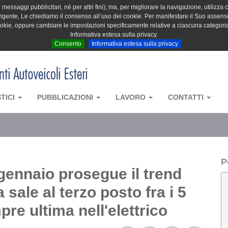
messaggi pubblicitari, né per altri fini); ma, per migliorare la navigazione, utilizza c
igente, Le chiediamo il consenso all’uso dei cookie. Per manifestare il Suo assenso 
cookie, oppure cambiare le impostazioni specificamente relative a ciascuna categori
Informativa estesa sulla privacy.
Consento
Informativa estesa sulla privacy
STICI
PUBBLICAZIONI
LAVORO
CONTATTI
P
gennaio prosegue il trend
a sale al terzo posto fra i 5
e ultima nell'elettrico