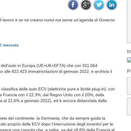
 di lavoro e se ne creano nuovi ma serve un'agenda di Governo
E mercato
I
to dell’auto in Europa (UE+UK+EFTA) che con 911.064
P
o alle 822.423 immatricolazioni di gennaio 2022, e archivia il
classifica delle auto ECV (elettriche pure e ibride plug-in): con
a Francia con il 22,3%, dal Regno Unito con il 20%, dalla
a al 21,6% a gennaio 2022), ed è ancora distanziata dalla
rkets del continente: la Germania, che da sempre guida la
 calo proprio delle ECV dopo l’interruzione degli incentivi per le
invece una crescita che, a salire, va dal +8,8% della Francia al