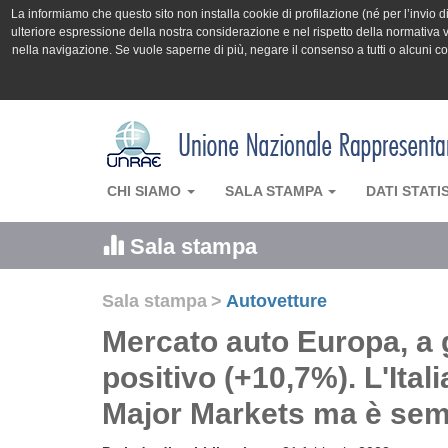
La informiamo che questo sito non installa cookie di profilazione (né per l’invio di 
ulteriore espressione della nostra considerazione e nel rispetto della normativa v
nella navigazione. Se vuole saperne di più, negare il consenso a tutti o alcuni 
CHI SIAMO
SALA STAMPA
DATI STATI
Sala stampa
Sala stampa
>
Autovetture
Mercato auto Europa, a 
positivo (+10,7%). L'Itali
Major Markets ma è sempr