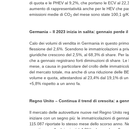
di quota e le PHEV al 9,2%, che portano le ECV al 22,
aumento di rappresentatività anche per le HEV che pa
emissioni medie di CO
del mese sono state 100,1 g/K
2
Germania – Il 2023 inizia in salita: gennaio perde i
Calo dei volumi di vendita in Germania in questo prim
flessione del 2,6%. Scendono le immatricolazioni a priv
giuridiche crescono del 2,5%, al 68,3% di share. Per la f
che a gennaio registrano forti diminuzioni di share. Le
mese, a causa in particolare del crollo delle immatric
del mercato totale, ma anche di una riduzione delle BE
volume e quota, attestandosi al 23,4% dal 19,1% di un
+5,8% rispetto a un anno fa.
Regno Unito – Continua il trend di crescita: a gen
Il mercato delle autovetture nuove nel Regno Unito reg
iniziare con un segno più: le immatricolazioni di gennaio
115.087 riportate lo stesso mese dello scorso anno. Ne