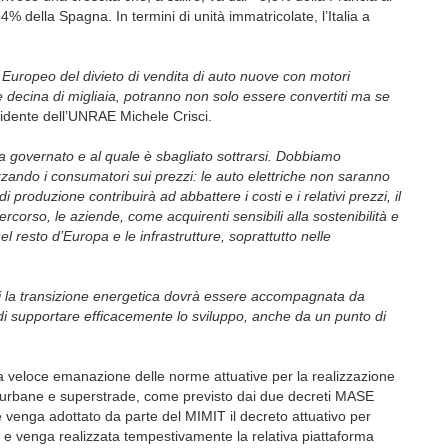
% della Spagna. In termini di unità immatricolate, l’Italia a
 Europeo del divieto di vendita di auto nuove con motori
he decina di migliaia, potranno non solo essere convertiti ma se
idente dell’UNRAE Michele Crisci.
va governato e al quale è sbagliato sottrarsi. Dobbiamo
izzando i consumatori sui prezzi: le auto elettriche non saranno
 produzione contribuirà ad abbattere i costi e i relativi prezzi, il
ercorso, le aziende, come acquirenti sensibili alla sostenibilità e
 resto d’Europa e le infrastrutture, soprattutto nelle
i la transizione energetica dovrà essere accompagnata da
di supportare efficacemente lo sviluppo, anche da un punto di
a veloce emanazione delle norme attuative per la realizzazione
de urbane e superstrade, come previsto dai due decreti MASE
che venga adottato da parte del MIMIT il decreto attuativo per
e, e venga realizzata tempestivamente la relativa piattaforma