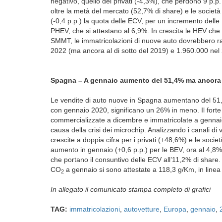
negativo, quello dei privati (-4,3%), che perdono 9 p.p. 
oltre la metà del mercato (52,7% di share) e le società
(-0,4 p.p.) la quota delle ECV, per un incremento delle 
PHEV, che si attestano al 6,9%. In crescita le HEV che
SMMT, le immatricolazioni di nuove auto dovrebbero r
2022 (ma ancora al di sotto del 2019) e 1.960.000 nel
Spagna – A gennaio aumento del 51,4% ma ancora s
Le vendite di auto nuove in Spagna aumentano del 51,
con gennaio 2020, significano un 26% in meno. Il forte
commercializzate a dicembre e immatricolate a gennaio 
causa della crisi dei microchip. Analizzando i canali 
crescite a doppia cifra per i privati (+48,6%) e le socie
aumento in gennaio (+0,6 p.p.) per le BEV, ora al 4,8% 
che portano il consuntivo delle ECV all’11,2% di share
CO
a gennaio si sono attestate a 118,3 g/Km, in line
2
In allegato il comunicato stampa completo di grafici
TAG:
immatricolazioni
,
autovetture
,
Europa
,
gennaio
,