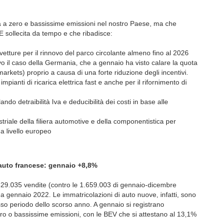
tà a zero e bassissime emissioni nel nostro Paese, ma che
AE sollecita da tempo e che ribadisce:
ovetture per il rinnovo del parco circolante almeno fino al 2026
vo il caso della Germania, che a gennaio ha visto calare la quota
arkets) proprio a causa di una forte riduzione degli incentivi.
impianti di ricarica elettrica fast e anche per il rifornimento di
ndo detraibilità Iva e deducibilità dei costi in base alle
triale della filiera automotive e della componentistica per
 a livello europeo
 auto francese: gennaio +8,8%
29.035 vendite (contro le 1.659.003 di gennaio-dicembre
o a gennaio 2022. Le immatricolazioni di auto nuove, infatti, sono
so periodo dello scorso anno. A gennaio si registrano
zero o bassissime emissioni, con le BEV che si attestano al 13,1%