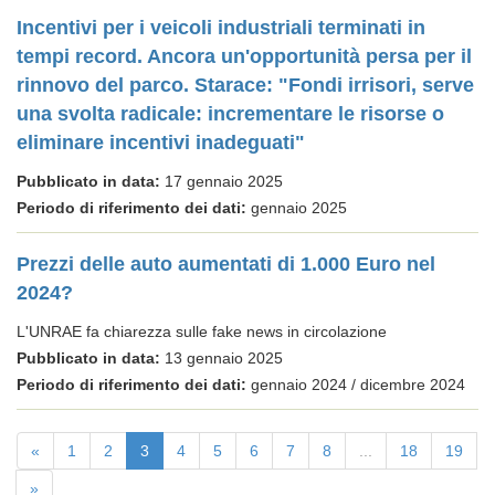
Incentivi per i veicoli industriali terminati in
tempi record. Ancora un'opportunità persa per il
rinnovo del parco. Starace: "Fondi irrisori, serve
una svolta radicale: incrementare le risorse o
eliminare incentivi inadeguati"
Pubblicato in data:
17 gennaio 2025
Periodo di riferimento dei dati:
gennaio 2025
Prezzi delle auto aumentati di 1.000 Euro nel
2024?
L'UNRAE fa chiarezza sulle fake news in circolazione
Pubblicato in data:
13 gennaio 2025
Periodo di riferimento dei dati:
gennaio 2024 / dicembre 2024
«
1
2
3
4
5
6
7
8
...
18
19
»