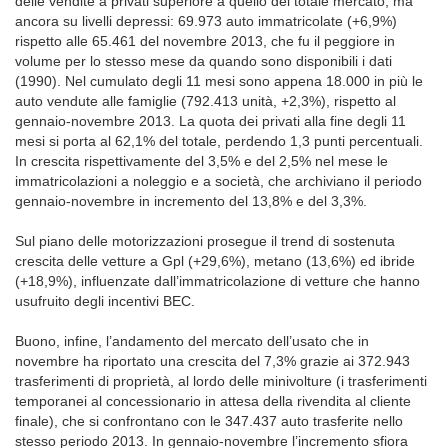
delle vendite a privati superiore a quello del totale mercato, ma
ancora su livelli depressi: 69.973 auto immatricolate (+6,9%)
rispetto alle 65.461 del novembre 2013, che fu il peggiore in
volume per lo stesso mese da quando sono disponibili i dati
(1990). Nel cumulato degli 11 mesi sono appena 18.000 in più le
auto vendute alle famiglie (792.413 unità, +2,3%), rispetto al
gennaio-novembre 2013. La quota dei privati alla fine degli 11
mesi si porta al 62,1% del totale, perdendo 1,3 punti percentuali.
In crescita rispettivamente del 3,5% e del 2,5% nel mese le
immatricolazioni a noleggio e a società, che archiviano il periodo
gennaio-novembre in incremento del 13,8% e del 3,3%.
Sul piano delle motorizzazioni prosegue il trend di sostenuta
crescita delle vetture a Gpl (+29,6%), metano (13,6%) ed ibride
(+18,9%), influenzate dall’immatricolazione di vetture che hanno
usufruito degli incentivi BEC.
Buono, infine, l’andamento del mercato dell’usato che in
novembre ha riportato una crescita del 7,3% grazie ai 372.943
trasferimenti di proprietà, al lordo delle minivolture (i trasferimenti
temporanei al concessionario in attesa della rivendita al cliente
finale), che si confrontano con le 347.437 auto trasferite nello
stesso periodo 2013. In gennaio-novembre l’incremento sfiora