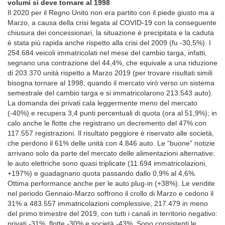
volumi si deve tornare al 1998
Il 2020 per il Regno Unito non era partito con il piede giusto ma a
Marzo, a causa della crisi legata al COVID-19 con la conseguente
chiusura dei concessionari, la situazione è precipitata e la caduta
è stata più rapida anche rispetto alla crisi del 2009 (fu -30,5%). I
254.684 veicoli immatricolati nel mese del cambio targa, infatti,
segnano una contrazione del 44,4%, che equivale a una riduzione
di 203.370 unità rispetto a Marzo 2019 (per trovare risultati simili
bisogna tornare al 1998, quando il mercato virò verso un sistema
semestrale del cambio targa e si immatricolarono 213.543 auto).
La domanda dei privati cala leggermente meno del mercato
(-40%) e recupera 3,4 punti percentuali di quota (ora al 51,9%); in
calo anche le flotte che registrano un decremento del 47% con
117.557 registrazioni. Il risultato peggiore è riservato alle società,
che perdono il 61% delle unità con 4.846 auto. Le “buone” notizie
arrivano solo da parte del mercato delle alimentazioni alternative:
le auto elettriche sono quasi triplicate (11.694 immatricolazioni,
+197%) e guadagnano quota passando dallo 0,9% al 4,6%.
Ottima performance anche per le auto plug-in (+38%). Le vendite
nel periodo Gennaio-Marzo soffrono il crollo di Marzo e cedono il
31% a 483.557 immatricolazioni complessive, 217.479 in meno
del primo trimestre del 2019, con tutti i canali in territorio negativo:
privati -31%, flotte -30% e società -43%. Sono consistenti le