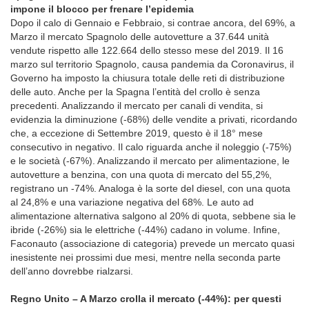
impone il blocco per frenare l’epidemia
Dopo il calo di Gennaio e Febbraio, si contrae ancora, del 69%, a
Marzo il mercato Spagnolo delle autovetture a 37.644 unità
vendute rispetto alle 122.664 dello stesso mese del 2019. Il 16
marzo sul territorio Spagnolo, causa pandemia da Coronavirus, il
Governo ha imposto la chiusura totale delle reti di distribuzione
delle auto. Anche per la Spagna l’entità del crollo è senza
precedenti. Analizzando il mercato per canali di vendita, si
evidenzia la diminuzione (-68%) delle vendite a privati, ricordando
che, a eccezione di Settembre 2019, questo è il 18° mese
consecutivo in negativo. Il calo riguarda anche il noleggio (-75%)
e le società (-67%). Analizzando il mercato per alimentazione, le
autovetture a benzina, con una quota di mercato del 55,2%,
registrano un -74%. Analoga è la sorte del diesel, con una quota
al 24,8% e una variazione negativa del 68%. Le auto ad
alimentazione alternativa salgono al 20% di quota, sebbene sia le
ibride (-26%) sia le elettriche (-44%) cadano in volume. Infine,
Faconauto (associazione di categoria) prevede un mercato quasi
inesistente nei prossimi due mesi, mentre nella seconda parte
dell’anno dovrebbe rialzarsi.
Regno Unito – A Marzo crolla il mercato (-44%): per questi