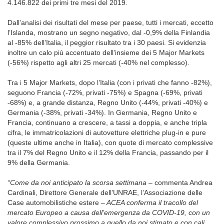
4.146.822 dei primi tre mesi del 2019.
Dall’analisi dei risultati del mese per paese, tutti i mercati, eccetto
l’Islanda, mostrano un segno negativo, dal -0,9% della Finlandia
al -85% dell’Italia, il peggior risultato tra i 30 paesi. Si evidenzia
inoltre un calo più accentuato dell’insieme dei 5 Major Markets
(-56%) rispetto agli altri 25 mercati (-40% nel complesso).
Tra i 5 Major Markets, dopo l’Italia (con i privati che fanno -82%),
seguono Francia (-72%, privati -75%) e Spagna (-69%, privati
-68%) e, a grande distanza, Regno Unito (-44%, privati -40%) e
Germania (-38%, privati -34%). In Germania, Regno Unito e
Francia, continuano a crescere, a tassi a doppia, e anche tripla
cifra, le immatricolazioni di autovetture elettriche plug-in e pure
(queste ultime anche in Italia), con quote di mercato complessive
tra il 7% del Regno Unito e il 12% della Francia, passando per il
9% della Germania.
“Come da noi anticipato la scorsa settimana
– commenta Andrea
Cardinali, Direttore Generale dell’UNRAE, l’Associazione delle
Case automobilistiche estere –
ACEA conferma il tracollo del
mercato Europeo a causa dell’emergenza da COVID-19, con un
valore complessivo prossimo a quello da noi stimat
o e con cali