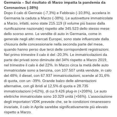
Germania – Sul risultato di Marzo impatta la pandemia da
Coronavirus (-38%)
Dopo il calo di Gennaio (-7,3%) e Febbraio (-10,8%), accelera in
Germania la caduta a Marzo (-38%). Le autovetture immatricolate
a Marzo, infatti, sono state 215.119 (il volume più basso dalla
riunificazione nazionale) rispetto alle 345.523 dello stesso mese
dello scorso anno. Le vendite di auto in Germania, come in
generale negli altri mercati Europei, sono state influenzate dalla
chiusura delle concessionarie nella seconda parte del mese,
quando hanno perso due terzi delle corrispondenti registrazioni.
Nel primo trimestre il calo è del -20,3%. Le immatricolazioni da
parte dei privati sono diminuite del 34% rispetto a Marzo 2019,
nel trimestre il calo è del 22%. In Marzo circa la metà delle auto
immatricolate sono a benzina, con 107.507 unità vendute, in calo
del 48%; il diesel, con 67.937 immatricolazioni, scende al 31,6%
di quota, con un -39%. Grande balzo delle alimentazioni
alternative, con gli ibridi al 12,5% di quota e 28.735
immatricolazioni (+62%), di cui 9.426 plug-in (+208%). Le auto
elettriche immatricolate sono 10.329 unità (+56%). L’associazione
degli importatori VDIK prevede che, se le condizioni rimanessero
invariate, il calo in Aprile sarebbe significativamente più elevato
rispetto a Marzo.