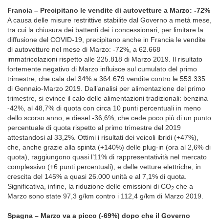
Francia – Precipitano le vendite di autovetture a Marzo: -72%
A causa delle misure restrittive stabilite dal Governo a metà mese,
tra cui la chiusura dei battenti dei i concessionari, per limitare la
diffusione del COVID-19, precipitano anche in Francia le vendite
di autovetture nel mese di Marzo: -72%, a 62.668
immatricolazioni rispetto alle 225.818 di Marzo 2019. Il risultato
fortemente negativo di Marzo influisce sul cumulato del primo
trimestre, che cala del 34% a 364.679 vendite contro le 553.335
di Gennaio-Marzo 2019. Dall’analisi per alimentazione del primo
trimestre, si evince il calo delle alimentazioni tradizionali: benzina
-42%, al 48,7% di quota con circa 10 punti percentuali in meno
dello scorso anno, e diesel -36,6%, che cede poco più di un punto
percentuale di quota rispetto al primo trimestre del 2019
attestandosi al 33,2%. Ottimi i risultati dei veicoli ibridi (+47%),
che, anche grazie alla spinta (+140%) delle plug-in (ora al 2,6% di
quota), raggiungono quasi l’11% di rappresentatività nel mercato
complessivo (+6 punti percentuali), e delle vetture elettriche, in
crescita del 145% a quasi 26.000 unità e al 7,1% di quota.
Significativa, infine, la riduzione delle emissioni di CO
che a
2
Marzo sono state 97,3 g/km contro i 112,4 g/km di Marzo 2019.
Spagna – Marzo va a picco (-69%) dopo che il Governo