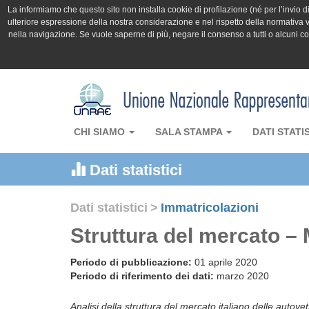
La informiamo che questo sito non installa cookie di profilazione (né per l’invio di 
ulteriore espressione della nostra considerazione e nel rispetto della normativa v
nella navigazione. Se vuole saperne di più, negare il consenso a tutti o alcuni 
CHI SIAMO
SALA STAMPA
DATI STATI
Dati statistici
Dati statistici
>
Immatricolazioni
Struttura del mercato –
Periodo di pubblicazione:
01 aprile 2020
Periodo di riferimento dei dati:
marzo 2020
Analisi della struttura del mercato italiano delle autove