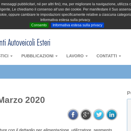
messaggi pubblicitari, né per altri fini); ma, per migliorare la navigazione, utilizza c
igente, Le chiediamo il consenso all’uso dei cookie. Per manifestare il Suo assenso 
cookie, oppure cambiare le impostazioni specificamente relative a ciascuna categori
Informativa estesa sulla privacy.
Consento
Informativa estesa sulla privacy
STICI
PUBBLICAZIONI
LAVORO
CONTATTI
P
 Marzo 2020
tture con il dettaglio per alimentazione, utilizzatore, segmento,