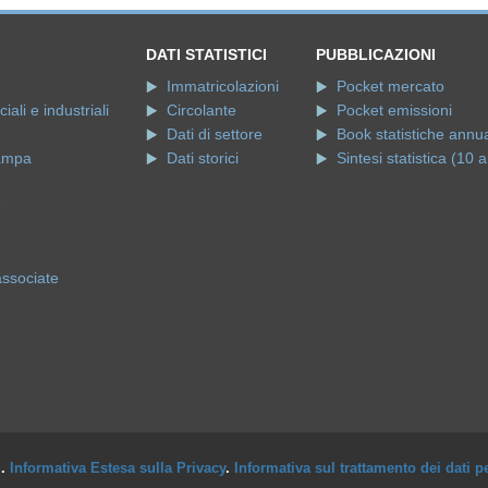
DATI STATISTICI
PUBBLICAZIONI
Immatricolazioni
Pocket mercato
ali e industriali
Circolante
Pocket emissioni
Dati di settore
Book statistiche annua
ampa
Dati storici
Sintesi statistica (10 a
e
associate
i.
Informativa Estesa sulla Privacy
.
Informativa sul trattamento dei dati p