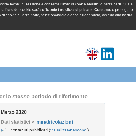
ookie tecnici di sessione e consente l’invio di cookie analitici di terze parti. Quale
all’uso dei cookie sarà sufficiente fare click sul pulsante
Consento
o proseguire
a di cookie di terza parte, selezionandola o deselezionandola, acceda alla nostra
er lo stesso periodo di riferimento
Marzo 2020
Dati statistici >
Immatricolazioni
11 contenuti pubblicati (
visualizza/nascondi
)