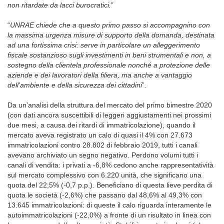
non ritardate da lacci burocratici.
”
“
UNRAE chiede che a questo primo passo si accompagnino con
la massima urgenza misure di supporto della domanda, destinata
ad una fortissima crisi: serve in particolare un alleggerimento
fiscale sostanzioso sugli investimenti in beni strumentali e non, a
sostegno della clientela professionale nonché a protezione delle
aziende e dei lavoratori della filiera, ma anche a vantaggio
dell’ambiente e della sicurezza dei cittadini
”.
Da un’analisi della struttura del mercato del primo bimestre 2020
(con dati ancora suscettibili di leggeri aggiustamenti nei prossimi
due mesi, a causa dei ritardi di immatricolazione), quando il
mercato aveva registrato un calo di quasi il 4% con 27.673
immatricolazioni contro 28.802 di febbraio 2019, tutti i canali
avevano archiviato un segno negativo. Perdono volumi tutti i
canali di vendita: i privati a -6,8% cedono anche rappresentatività
sul mercato complessivo con 6.220 unità, che significano una
quota del 22,5% (-0,7 p.p.). Beneficiano di questa lieve perdita di
quota le società (-2,6%) che passano dal 48,6% al 49,3% con
13.645 immatricolazioni: di queste il calo riguarda interamente le
autoimmatricolazioni (-22,0%) a fronte di un risultato in linea con