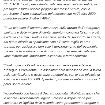
COVID-19. Il calo, devastante nella sua repentinità ed entità, fa
presagire risultati ancora peggiori nei mesi a venire, con la
previsione di una contrazione del mercato che nell’intero 2020
potrebbe essere di oltre il 40%
”.
“
In un contesto di estrema incertezza sulla durata dell’emergenza
sanitaria e delle misure di contenimento
– continua Crisci –
è più
evidente che mai il ruolo essenziale svolto dal trasporto su strada,
dal punto iniziale di spedizione sino all’ultimo miglio in area
urbana, per assicurare non solo il funzionamento dell’economia,
ma anche la soddisfazione di tutti i bisogni essenziali nelle loro
varie dimensioni, innanzitutto alimentari e farmaceutiche
”.
“
Qualunque sia l’evoluzione di una crisi senza precedenti
–
prosegue il Presidente –
è assolutamente necessario che la filiera
della distribuzione e assistenza automotive, con le sue migliaia di
aziende e i suoi 160.000 dipendenti, sia messa nelle condizioni di
poter sopravvivere
”.
“
Accogliendo con favore il Decreto Liquidità, UNRAE auspica che
le risorse - teoricamente ingenti - messe a disposizione per
sostenere la liquidità delle aziende siano prontamente erogate e