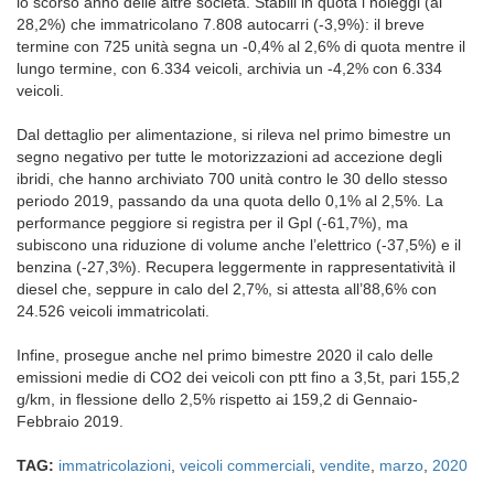
lo scorso anno delle altre società. Stabili in quota i noleggi (al
28,2%) che immatricolano 7.808 autocarri (-3,9%): il breve
termine con 725 unità segna un -0,4% al 2,6% di quota mentre il
lungo termine, con 6.334 veicoli, archivia un -4,2% con 6.334
veicoli.
Dal dettaglio per alimentazione, si rileva nel primo bimestre un
segno negativo per tutte le motorizzazioni ad accezione degli
ibridi, che hanno archiviato 700 unità contro le 30 dello stesso
periodo 2019, passando da una quota dello 0,1% al 2,5%. La
performance peggiore si registra per il Gpl (-61,7%), ma
subiscono una riduzione di volume anche l’elettrico (-37,5%) e il
benzina (-27,3%). Recupera leggermente in rappresentatività il
diesel che, seppure in calo del 2,7%, si attesta all’88,6% con
24.526 veicoli immatricolati.
Infine, prosegue anche nel primo bimestre 2020 il calo delle
emissioni medie di CO2 dei veicoli con ptt fino a 3,5t, pari 155,2
g/km, in flessione dello 2,5% rispetto ai 159,2 di Gennaio-
Febbraio 2019.
TAG:
immatricolazioni
,
veicoli commerciali
,
vendite
,
marzo
,
2020