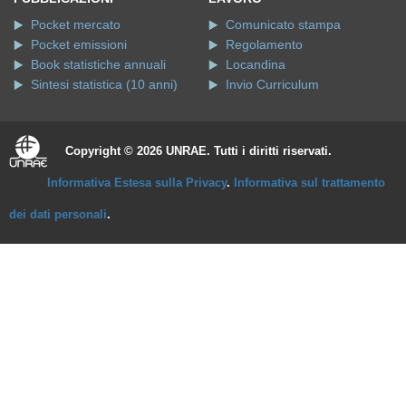
Pocket mercato
Comunicato stampa
Pocket emissioni
Regolamento
Book statistiche annuali
Locandina
Sintesi statistica (10 anni)
Invio Curriculum
Copyright © 2026 UNRAE. Tutti i diritti riservati.
Informativa Estesa sulla Privacy
.
Informativa sul trattamento
dei dati personali
.