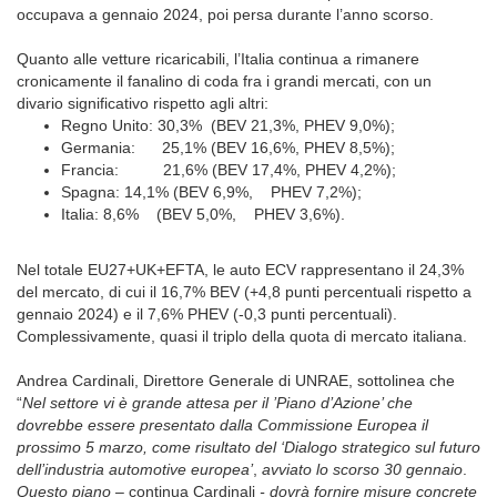
occupava a gennaio 2024, poi persa durante l’anno scorso.
Quanto alle vetture ricaricabili, l’Italia continua a rimanere
cronicamente il fanalino di coda fra i grandi mercati, con un
divario significativo rispetto agli altri:
Regno Unito: 30,3% (BEV 21,3%, PHEV 9,0%);
Germania: 25,1% (BEV 16,6%, PHEV 8,5%);
Francia: 21,6% (BEV 17,4%, PHEV 4,2%);
Spagna: 14,1% (BEV 6,9%, PHEV 7,2%);
Italia: 8,6% (BEV 5,0%, PHEV 3,6%).
Nel totale EU27+UK+EFTA, le auto ECV rappresentano il 24,3%
del mercato, di cui il 16,7% BEV (+4,8 punti percentuali rispetto a
gennaio 2024) e il 7,6% PHEV (-0,3 punti percentuali).
Complessivamente, quasi il triplo della quota di mercato italiana.
Andrea Cardinali, Direttore Generale di UNRAE, sottolinea che
“
Nel settore vi è grande attesa per il ’Piano d’Azione’ che
dovrebbe essere presentato dalla Commissione Europea il
prossimo 5 marzo, come risultato del ‘Dialogo strategico sul futuro
dell’industria automotive europea’
,
avviato lo scorso 30 gennaio
.
Questo piano –
continua Cardinali
- dovrà fornire misure concrete