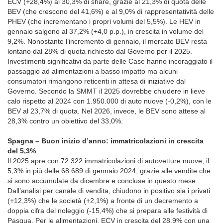
ECV (+28,4%) al 30,3% di share, grazie al 21,3% di quota delle
BEV (che crescono del 41,6%) e al 9,0% di rappresentatività delle
PHEV (che incrementano i propri volumi del 5,5%). Le HEV in
gennaio salgono al 37,2% (+4,0 p.p.), in crescita in volume del
9,2%. Nonostante l’incremento di gennaio, il mercato BEV resta
lontano dal 28% di quota richiesto dal Governo per il 2025.
Investimenti significativi da parte delle Case hanno incoraggiato il
passaggio ad alimentazioni a basso impatto ma alcuni
consumatori rimangono reticenti in attesa di iniziative dal
Governo. Secondo la SMMT il 2025 dovrebbe chiudere in lieve
calo rispetto al 2024 con 1.950.000 di auto nuove (-0,2%), con le
BEV al 23,7% di quota. Nel 2026, invece, le BEV sono attese al
28,3% contro un obiettivo del 33,0%.
Spagna – Buon inizio d’anno: immatricolazioni in crescita
del 5,3%
Il 2025 apre con 72.322 immatricolazioni di autovetture nuove, il
5,3% in più delle 68.689 di gennaio 2024, grazie alle vendite che
si sono accumulate da dicembre e concluse in questo mese.
Dall’analisi per canale di vendita, chiudono in positivo sia i privati
(+12,3%) che le società (+2,1%) a fronte di un decremento a
doppia cifra del noleggio (-15,4%) che si prepara alle festività di
Pasqua. Per le alimentazioni, ECV in crescita del 28,9% con una