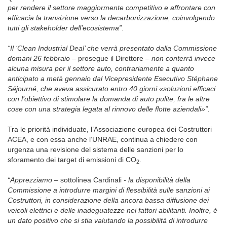
per rendere il settore maggiormente competitivo e affrontare con
efficacia la transizione verso la decarbonizzazione, coinvolgendo
tutti gli stakeholder dell’ecosistema”
.
“Il ‘Clean Industrial Deal’ che verrà presentato dalla Commissione
domani 26 febbraio –
prosegue il Direttore
– non conterrà invece
alcuna misura per il settore auto, contrariamente a quanto
anticipato a metà gennaio dal Vicepresidente Esecutivo Stéphane
Séjourné, che aveva assicurato entro 40 giorni «soluzioni efficaci
con l’obiettivo di stimolare la domanda di auto pulite, fra le altre
cose con una strategia legata al rinnovo delle flotte aziendali»”.
Tra le priorità individuate, l’Associazione europea dei Costruttori
ACEA, e con essa anche l’UNRAE, continua a chiedere con
urgenza una revisione del sistema delle sanzioni per lo
sforamento dei target di emissioni di CO
.
2
“Apprezziamo
– sottolinea Cardinali
- la disponibilità della
Commissione a introdurre margini di flessibilità sulle sanzioni ai
Costruttori, in considerazione della ancora bassa diffusione dei
veicoli elettrici e delle inadeguatezze nei fattori abilitanti. Inoltre, è
un dato positivo che si stia valutando la possibilità di introdurre