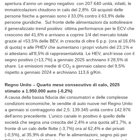
apertura d’anno un segno negativo: con 207.640 unità, infatti, le
immatricolazioni chiudono in calo del 2,8%. Gli acquisti delle
persone fisiche a gennaio sono il 33,0% contro il 63,9% delle
persone giuridiche. Sul fronte delle alimentazioni da sottolineare
il generalizzato trend positivo: ottima performance per le ECV che
crescono del 41,6% e arrivano a coprire 1/4 del mercato totale
grazie al +53,5% delle BEV, in crescita di oltre 6 p.p. (ora al 16,6%
di quota) e alle PHEV che aumentano i propri volumi del 23,1% e
si attestano all’8,5% di rappresentatività. Le HEV, anch’esse con il
segno positivo (+13,7%) a gennaio 2025 archiviano il 28,5% di
share. Le emissioni medie di CO
a gennaio calano del 9,5%
2
rispetto a gennaio 2024 e archiviano 113,6 g/Km.
Regno Unito – Quarto mese consecutivo di calo, 2025
stimato a 1.950.000 auto (-0,2%)
A causa della bassa fiducia dei consumatori e delle complesse
condizioni economiche, le vendite di auto nuove nel Regno Unito
a gennaio si contraggono del 2,5: 139.345 unità contro 142.876
dell’anno precedente. L’unico canale in positivo è quello delle
società che segna una crescita del 2,4% e una quota all’1,7%, a
fronte di un calo delle flotte (-3,7%) ora al 62,4% e dei privati
(-0,5%), al 35,9% di share. Per le alimentazioni, segno più per