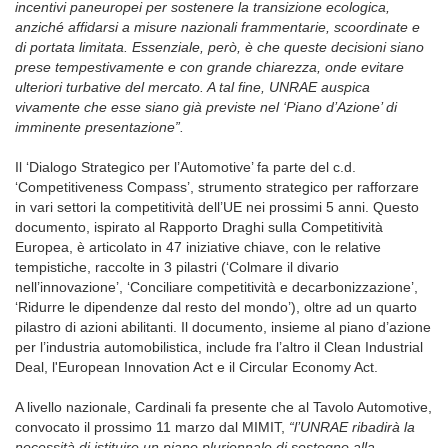
incentivi paneuropei per sostenere la transizione ecologica,
anziché affidarsi a misure nazionali frammentarie, scoordinate e
di portata limitata. Essenziale, però, è che queste decisioni siano
prese tempestivamente e con grande chiarezza, onde evitare
ulteriori turbative del mercato. A tal fine, UNRAE auspica
vivamente che esse siano già previste nel ‘Piano d’Azione’ di
imminente presentazione”.
Il ‘Dialogo Strategico per l’Automotive’ fa parte del c.d.
‘Competitiveness Compass’, strumento strategico per rafforzare
in vari settori la competitività dell’UE nei prossimi 5 anni. Questo
documento, ispirato al Rapporto Draghi sulla Competitività
Europea, è articolato in 47 iniziative chiave, con le relative
tempistiche, raccolte in 3 pilastri (‘Colmare il divario
nell’innovazione’, ‘Conciliare competitività e decarbonizzazione’,
‘Ridurre le dipendenze dal resto del mondo’), oltre ad un quarto
pilastro di azioni abilitanti. Il documento, insieme al piano d’azione
per l’industria automobilistica, include fra l’altro il Clean Industrial
Deal, l'European Innovation Act e il Circular Economy Act.
A livello nazionale, Cardinali fa presente che al Tavolo Automotive,
convocato il prossimo 11 marzo dal MIMIT,
“l’UNRAE ribadirà la
necessità di istituire un piano pluriennale di sostegno alla