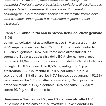
domanda di veicoli a zero o bassissime emissioni, di accelerare lo
sviluppo delle infrastrutture di ricarica e di rifornimento
dell’idrogeno, e di intervenire finalmente sul regime fiscale delle
auto aziendali, inadeguato e penalizzante rispetto al resto
d’Europa”.
Francia – L’anno inizia con lo stesso trend del 2024: gennaio
-6,2%
Le immatricolazioni di autovetture nuove in Francia a gennaio
2025 registrano un calo del 6,2% con 114.673 unità contro le
122.285 di gennaio 2024. Sul fronte delle alimentazioni, da
segnalare il calo a doppia cifra delle ECV, che nel complesso
perdono il 18,9% e passano da una quota del 25,0% al 21,6%: nel
dettaglio, le BEV calano dello 0,5% e guadagnano 1 p.p.
archiviando il 17,4%, mentre le PHEV perdono 4,4 p.p. e
scendono al 4,2% di share. Le HEV, invece, guadagnano il 52,2%
dei volumi e oltre 17 p.p., attestandosi al 44,9% di quota. Le
emissioni medie di CO
a gennaio 2025 segnano 93,7 g/Km
2
contro 93,9 g/Km di un anno fa.
Germania – Gennaio -2,8%, ma 1/4 del mercato alle ECV
In Germania il mercato delle autovetture nuove evidenzia in