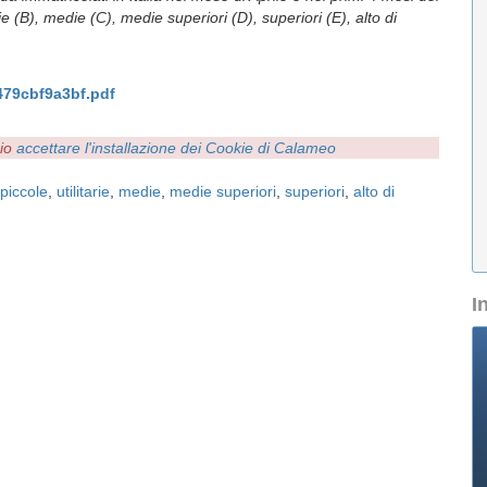
ie (B), medie (C), medie superiori (D), superiori (E), alto di
79cbf9a3bf.pdf
rio
accettare l'installazione dei Cookie di Calameo
piccole
,
utilitarie
,
medie
,
medie superiori
,
superiori
,
alto di
I