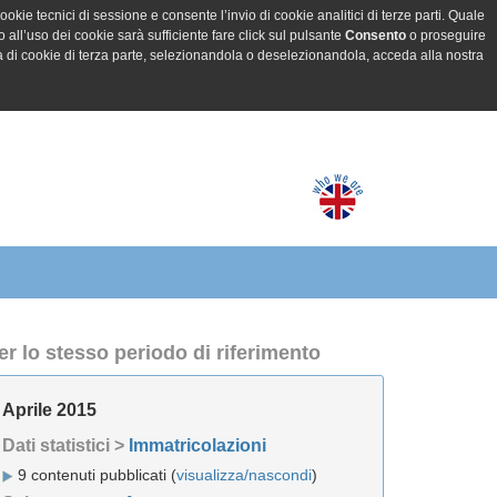
ookie tecnici di sessione e consente l’invio di cookie analitici di terze parti. Quale
all’uso dei cookie sarà sufficiente fare click sul pulsante
Consento
o proseguire
a di cookie di terza parte, selezionandola o deselezionandola, acceda alla nostra
er lo stesso periodo di riferimento
Aprile 2015
Dati statistici >
Immatricolazioni
9 contenuti pubblicati (
visualizza/nascondi
)