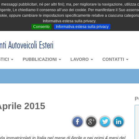
messaggi pubblicitari, né per altri fini); ma, per migliorare la navigazione, utilizza c
igente, Le chiediamo il consenso all’uso dei cookie. Per manifestare il Suo assenso 
cookie, oppure cambiare le impostazioni specificamente relative a ciascuna categori
Informativa estesa sulla privacy.
Consento
Informativa estesa sulla privacy
STICI
PUBBLICAZIONI
LAVORO
CONTATTI
P
prile 2015
da immatricolati in Italia nel mese di Aprile e nei primi 4 mesi del