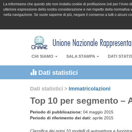
La informiamo che questo sito non installa cookie di profilazione (né per l’invio di 
ulteriore espressione della nostra considerazione e nel rispetto della normativa v
nella navigazione. Se vuole saperne di più, negare il consenso a tutti o alcuni 
CHI SIAMO
SALA STAMPA
DATI STATI
Dati statistici
Dati statistici
>
Immatricolazioni
Top 10 per segmento – A
Periodo di pubblicazione:
04 maggio 2015
Periodo di riferimento dei dati:
aprile 2015
Classifica dei primi 10 modelli di autovetture e fuoristra