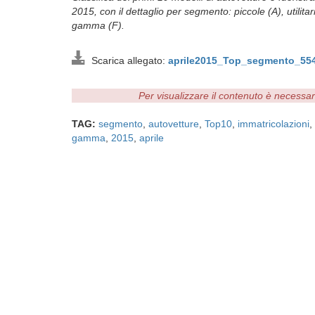
2015, con il dettaglio per segmento: piccole (A), utilitar
gamma (F).
Scarica allegato:
aprile2015_Top_segmento_554
Per visualizzare il contenuto è necessa
TAG:
segmento
,
autovetture
,
Top10
,
immatricolazioni
,
gamma
,
2015
,
aprile