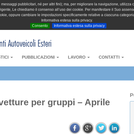
messaggi pubblicitari, né per altri fini); ma, per migliorare la navigazione, utilizza c
igente, Le chiediamo il consenso all’uso dei cookie. Per manifestare il Suo assenso 
cookie, oppure cambiare le impostazioni specificamente relative a ciascuna categori
Informativa estesa sulla privacy.
Consento
Informativa estesa sulla privacy
STICI
PUBBLICAZIONI
LAVORO
CONTATTI
P
vetture per gruppi – Aprile