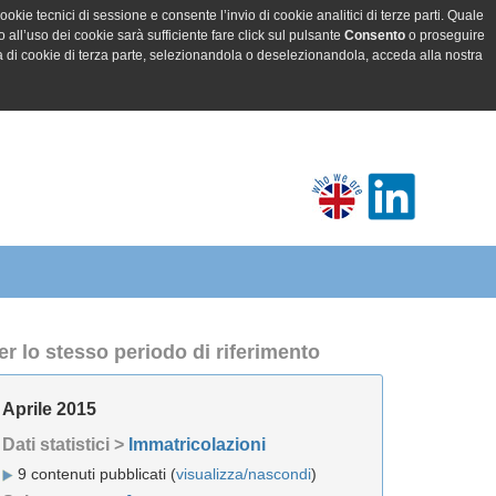
ookie tecnici di sessione e consente l’invio di cookie analitici di terze parti. Quale
all’uso dei cookie sarà sufficiente fare click sul pulsante
Consento
o proseguire
a di cookie di terza parte, selezionandola o deselezionandola, acceda alla nostra
er lo stesso periodo di riferimento
Aprile 2015
Dati statistici >
Immatricolazioni
9 contenuti pubblicati (
visualizza/nascondi
)