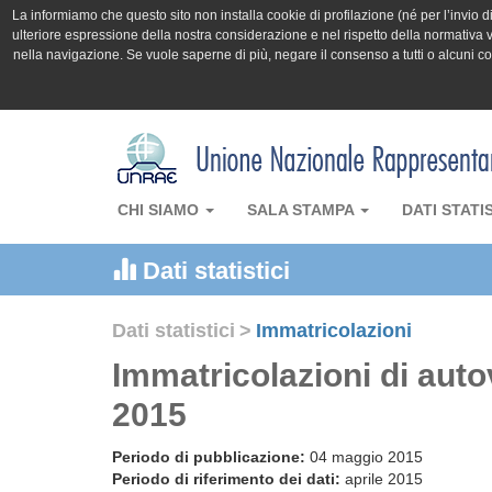
La informiamo che questo sito non installa cookie di profilazione (né per l’invio di 
ulteriore espressione della nostra considerazione e nel rispetto della normativa v
nella navigazione. Se vuole saperne di più, negare il consenso a tutti o alcuni 
CHI SIAMO
SALA STAMPA
DATI STATI
Dati statistici
Dati statistici
>
Immatricolazioni
Immatricolazioni di auto
2015
Periodo di pubblicazione:
04 maggio 2015
Periodo di riferimento dei dati:
aprile 2015