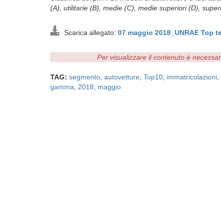
(A), utilitarie (B), medie (C), medie superiori (D), super
Scarica allegato:
07 maggio 2018_UNRAE Top t
Per visualizzare il contenuto è necessa
TAG:
segmento
,
autovetture
,
Top10
,
immatricolazioni
,
gamma
,
2018
,
maggio