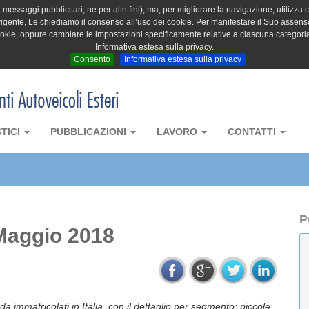
messaggi pubblicitari, né per altri fini); ma, per migliorare la navigazione, utilizza c
igente, Le chiediamo il consenso all’uso dei cookie. Per manifestare il Suo assenso 
cookie, oppure cambiare le impostazioni specificamente relative a ciascuna categori
Informativa estesa sulla privacy.
Consento
Informativa estesa sulla privacy
STICI
PUBBLICAZIONI
LAVORO
CONTATTI
P
Maggio 2018
da immatricolati in Italia, con il dettaglio per segmento: piccole