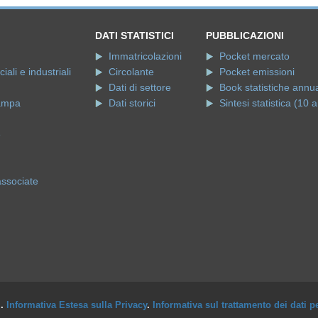
DATI STATISTICI
PUBBLICAZIONI
Immatricolazioni
Pocket mercato
ali e industriali
Circolante
Pocket emissioni
Dati di settore
Book statistiche annua
ampa
Dati storici
Sintesi statistica (10 a
e
associate
i.
Informativa Estesa sulla Privacy
.
Informativa sul trattamento dei dati p