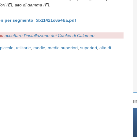
iori (E), alto di gamma (F).
en per segmento_5b11421c6a4ba.pdf
rio
accettare l'installazione dei Cookie di Calameo
piccole
,
utilitarie
,
medie
,
medie superiori
,
superiori
,
alto di
I