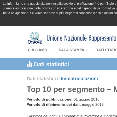
La informiamo che questo sito non installa cookie di profilazione (né per l’invio di 
ulteriore espressione della nostra considerazione e nel rispetto della normativa v
nella navigazione. Se vuole saperne di più, negare il consenso a tutti o alcuni 
CHI SIAMO
SALA STAMPA
DATI STATI
Dati statistici
Dati statistici
>
Immatricolazioni
Top 10 per segmento – 
Periodo di pubblicazione:
01 giugno 2018
Periodo di riferimento dei dati:
maggio 2018
Classifica dei primi 10 modelli di autovetture e fuoristra