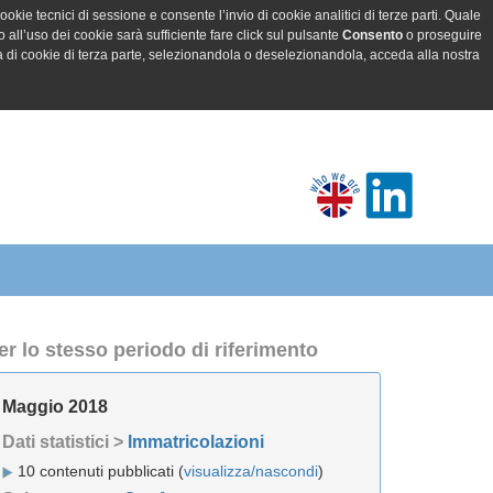
ookie tecnici di sessione e consente l’invio di cookie analitici di terze parti. Quale
all’uso dei cookie sarà sufficiente fare click sul pulsante
Consento
o proseguire
a di cookie di terza parte, selezionandola o deselezionandola, acceda alla nostra
er lo stesso periodo di riferimento
Maggio 2018
Dati statistici >
Immatricolazioni
10 contenuti pubblicati (
visualizza/nascondi
)