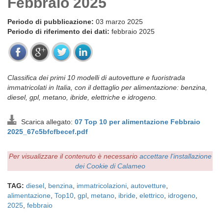
Febbraio 2025
Periodo di pubblicazione:
03 marzo 2025
Periodo di riferimento dei dati:
febbraio 2025
Classifica dei primi 10 modelli di autovetture e fuoristrada
immatricolati in Italia, con il dettaglio per alimentazione: benzina,
diesel, gpl, metano, ibride, elettriche e idrogeno.
Scarica allegato:
07 Top 10 per alimentazione Febbraio
2025_67c5bfcfbecef.pdf
Per visualizzare il contenuto è necessario
accettare l'installazione
dei Cookie di Calameo
TAG:
diesel
,
benzina
,
immatricolazioni
,
autovetture
,
alimentazione
,
Top10
,
gpl
,
metano
,
ibride
,
elettrico
,
idrogeno
,
2025
,
febbraio