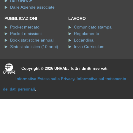
Dall'UNRAE
Dalle Aziende associate
PUBBLICAZIONI
LAVORO
Pocket mercato
Comunicato stampa
Pocket emissioni
Regolamento
Book statistiche annuali
Locandina
Sintesi statistica (10 anni)
Invio Curriculum
Copyright © 2026 UNRAE. Tutti i diritti riservati.
Informativa Estesa sulla Privacy
.
Informativa sul trattamento
dei dati personali
.