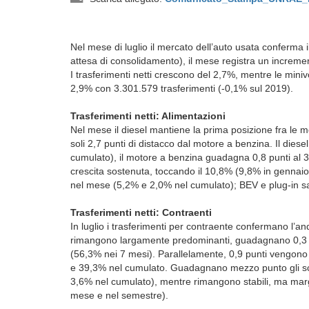
Nel mese di luglio il mercato dell’auto usata conferma i
attesa di consolidamento), il mese registra un incremen
I trasferimenti netti crescono del 2,7%, mentre le mini
2,9% con 3.301.579 trasferimenti (-0,1% sul 2019).
Trasferimenti netti: Alimentazioni
Nel mese il diesel mantiene la prima posizione fra le m
soli 2,7 punti di distacco dal motore a benzina. Il diese
cumulato), il motore a benzina guadagna 0,8 punti al
crescita sostenuta, toccando il 10,8% (9,8% in gennai
nel mese (5,2% e 2,0% nel cumulato); BEV e plug-in sa
Trasferimenti netti: Contraenti
In luglio i trasferimenti per contraente confermano l’a
rimangono largamente predominanti, guadagnano 0,3 pun
(56,3% nei 7 mesi). Parallelamente, 0,9 punti vengono p
e 39,3% nel cumulato. Guadagnano mezzo punto gli sca
3,6% nel cumulato), mentre rimangono stabili, ma margi
mese e nel semestre).