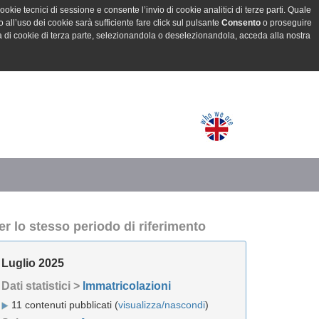
ookie tecnici di sessione e consente l’invio di cookie analitici di terze parti. Quale
all’uso dei cookie sarà sufficiente fare click sul pulsante
Consento
o proseguire
a di cookie di terza parte, selezionandola o deselezionandola, acceda alla nostra
er lo stesso periodo di riferimento
Luglio 2025
Dati statistici >
Immatricolazioni
11 contenuti pubblicati (
visualizza/nascondi
)