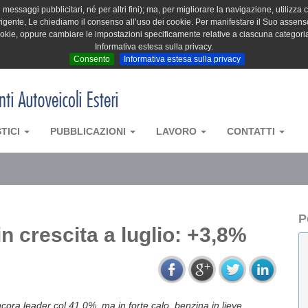
messaggi pubblicitari, né per altri fini); ma, per migliorare la navigazione, utilizza c
igente, Le chiediamo il consenso all’uso dei cookie. Per manifestare il Suo assenso 
cookie, oppure cambiare le impostazioni specificamente relative a ciascuna categori
Informativa estesa sulla privacy.
Consento
Informativa estesa sulla privacy
STICI
PUBBLICAZIONI
LAVORO
CONTATTI
P
n crescita a luglio: +3,8%
ncora leader col 41,0%, ma in forte calo, benzina in lieve