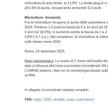
minivolture di auto ibride, al 12,9%. Le ibride plug-in e
all’1,6% di quota, recuperando entrambe 0,3 punti.
Minivolture
:
Anzianità
Fra le minivolture recupera la quota delle autovetture co
2024. Perdono 1,2 punti la fascia da 6 a 10 anni (al 19,
4 anni (al 18,0%); in aumento anche la fascia da 1 a 2 
3,8% (-0,7 p.p.). Nel complesso, le minivolture di vettur
sullo stesso mese 2024.
Roma, 24 settembre 2025
Nota metodologica
: Lo scarto di 1 mese nell’analisi dei
dato a chiusura del mese successivo (considerati i 60 g
L’UNRAE elabora i dati con la metodologia basata sulla 
al PRA.
In allegato il comunicato stampa completo
TAG:
luglio
,
2025
,
vendite
,
usato
,
autovetture