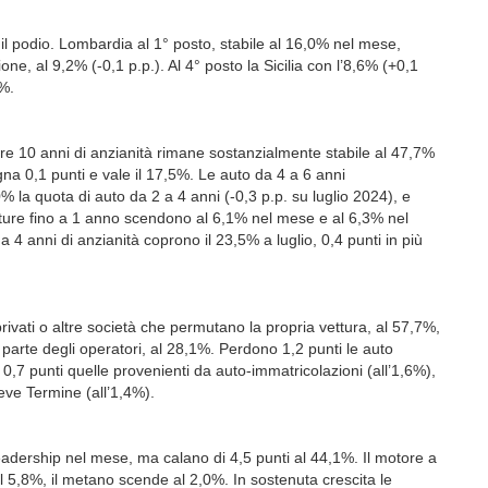
 il podio. Lombardia al 1° posto, stabile al 16,0% nel mese,
one, al 9,2% (-0,1 p.p.). Al 4° posto la Sicilia con l’8,6% (+0,1
6%.
 oltre 10 anni di anzianità rimane sostanzialmente stabile al 47,7%
na 0,1 punti e vale il 17,5%. Le auto da 4 a 6 anni
% la quota di auto da 2 a 4 anni (-0,3 p.p. su luglio 2024), e
etture fino a 1 anno scendono al 6,1% nel mese e al 6,3% nel
a 4 anni di anzianità coprono il 23,5% a luglio, 0,4 punti in più
privati o altre società che permutano la propria vettura, al 57,7%,
da parte degli operatori, al 28,1%. Perdono 1,2 punti le auto
,7 punti quelle provenienti da auto-immatricolazioni (all’1,6%),
ve Termine (all’1,4%).
eadership nel mese, ma calano di 4,5 punti al 44,1%. Il motore a
 5,8%, il metano scende al 2,0%. In sostenuta crescita le