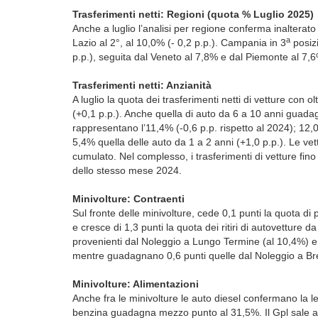
Trasferimenti netti: Regioni (quota % Luglio 2025)
Anche a luglio l’analisi per regione conferma inalterato
a
Lazio al 2°, al 10,0% (- 0,2 p.p.). Campania in 3
posizi
p.p.), seguita dal Veneto al 7,8% e dal Piemonte al 7,
Trasferimenti netti: Anzianità
A luglio la quota dei trasfe­rimenti netti di vetture con
(+0,1 p.p.). Anche quella di auto da 6 a 10 anni guadag
rappresentano l’11,4% (-0,6 p.p. rispetto al 2024); 12,0
5,4% quella delle auto da 1 a 2 anni (+1,0 p.p.). Le v
cumulato. Nel complesso, i trasferimenti di vetture fino 
dello stesso mese 2024.
Minivolture: Contraenti
Sul fronte delle minivolture, cede 0,1 punti la quota di 
e cresce di 1,3 punti la quota dei ritiri di autovetture 
provenienti dal Noleggio a Lungo Termine (al 10,4%) e 0
mentre guadagnano 0,6 punti quelle dal Noleggio a Bre
Minivolture: Alimentazioni
Anche fra le minivolture le auto diesel confermano la l
benzina guadagna mezzo punto al 31,5%. Il Gpl sale al