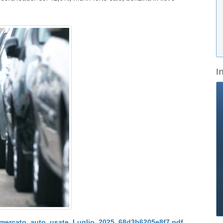
I
rcato_auto_usate_Luglio_2025_68d3b6205e8f7.pdf