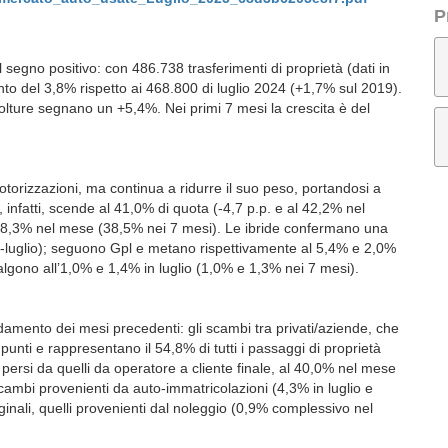
P
l segno positivo: con 486.738 trasferimenti di proprietà (dati in
to del 3,8% rispetto ai 468.800 di luglio 2024 (+1,7% sul 2019).
volture segnano un +5,4%. Nei primi 7 mesi la crescita è del
otorizzazioni, ma continua a ridurre il suo peso, portandosi a
l, infatti, scende al 41,0% di quota (-4,7 p.p. e al 42,2% nel
 38,3% nel mese (38,5% nei 7 mesi). Le ibride confermano una
o-luglio); seguono Gpl e metano rispettivamente al 5,4% e 2,0%
lgono all’1,0% e 1,4% in luglio (1,0% e 1,3% nei 7 mesi).
ndamento dei mesi precedenti: gli scambi tra privati/aziende, che
ti e rappresentano il 54,8% di tutti i passaggi di proprietà
ersi da quelli da operatore a cliente finale, al 40,0% nel mese
mbi provenienti da auto-immatricolazioni (4,3% in luglio e
nali, quelli provenienti dal noleggio (0,9% complessivo nel