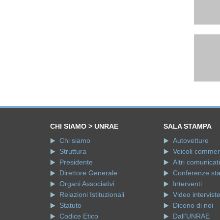
CHI SIAMO > UNRAE
SALA STAMPA
Chi siamo
Autovetture
Struttura
Veicoli commerci
Presidente
Altri comunicati
Direttore Generale
Conferenze st
Organi Associativi
Interventi
Relazioni Istituzionali
Video intervist
Statuto
Dicono di noi
Codice Etico
Dall'UNRAE