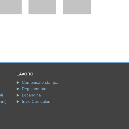
LAVORO
Comunicato stampa
Regolamento
li
Locandina
nni)
Invio Curriculum