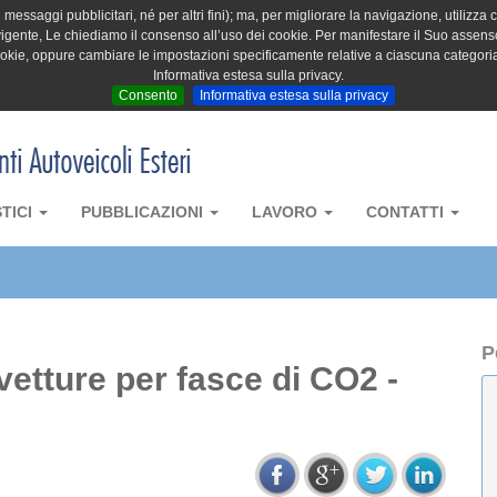
messaggi pubblicitari, né per altri fini); ma, per migliorare la navigazione, utilizza c
igente, Le chiediamo il consenso all’uso dei cookie. Per manifestare il Suo assenso 
cookie, oppure cambiare le impostazioni specificamente relative a ciascuna categori
Informativa estesa sulla privacy.
Consento
Informativa estesa sulla privacy
STICI
PUBBLICAZIONI
LAVORO
CONTATTI
P
vetture per fasce di CO2 -