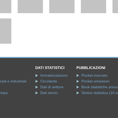
DATI STATISTICI
PUBBLICAZIONI
Immatricolazioni
Pocket mercato
ali e industriali
Circolante
Pocket emissioni
Dati di settore
Book statistiche annua
ampa
Dati storici
Sintesi statistica (10 a
e