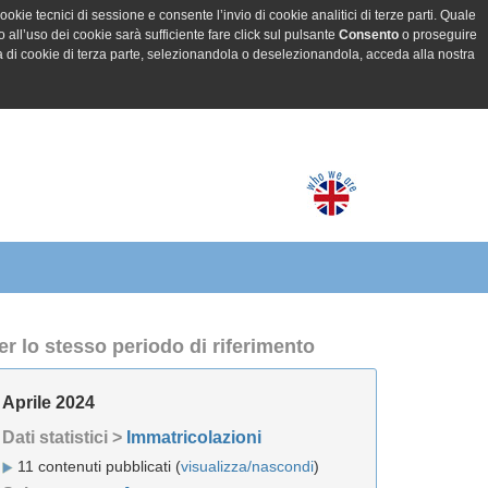
ookie tecnici di sessione e consente l’invio di cookie analitici di terze parti. Quale
all’uso dei cookie sarà sufficiente fare click sul pulsante
Consento
o proseguire
a di cookie di terza parte, selezionandola o deselezionandola, acceda alla nostra
er lo stesso periodo di riferimento
Aprile 2024
Dati statistici >
Immatricolazioni
11 contenuti pubblicati (
visualizza/nascondi
)