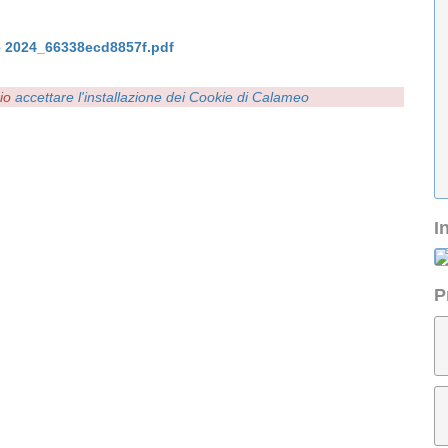
le 2024_66338ecd8857f.pdf
rio
accettare l'installazione dei Cookie di Calameo
I
P