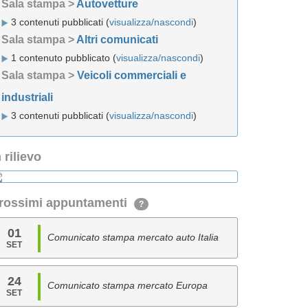
Sala stampa >
Autovetture
3 contenuti pubblicati (
visualizza/nascondi
)
Sala stampa >
Altri comunicati
1 contenuto pubblicato (
visualizza/nascondi
)
Sala stampa >
Veicoli commerciali e
industriali
3 contenuti pubblicati (
visualizza/nascondi
)
n rilievo
rossimi appuntamenti
?
01
Comunicato stampa mercato auto Italia
SET
24
Comunicato stampa mercato Europa
SET