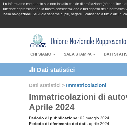
La informiamo che questo sito non installa cookie di profilazione (né per l’invio di 
ulteriore espressione della nostra considerazione e nel rispetto della normativa v
nella navigazione. Se vuole saperne di più, negare il consenso a tutti o alcuni 
CHI SIAMO
SALA STAMPA
DATI STATI
Dati statistici
Dati statistici
>
Immatricolazioni
Immatricolazioni di auto
Aprile 2024
Periodo di pubblicazione:
02 maggio 2024
Periodo di riferimento dei dati:
aprile 2024