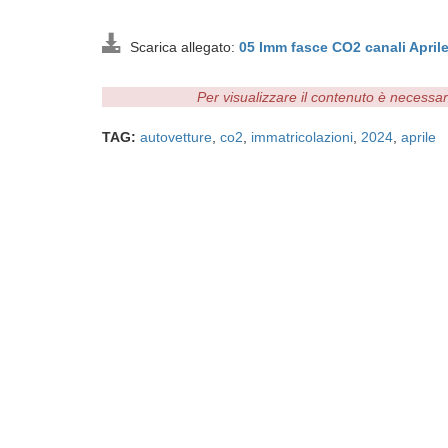
Scarica allegato:
05 Imm fasce CO2 canali Apri
Per visualizzare il contenuto è necessa
TAG:
autovetture
,
co2
,
immatricolazioni
,
2024
,
aprile