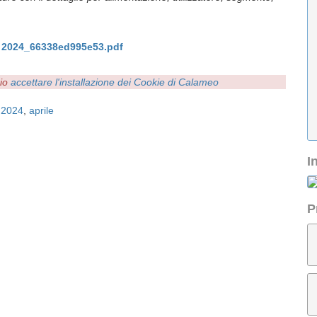
le 2024_66338ed995e53.pdf
rio
accettare l'installazione dei Cookie di Calameo
,
2024
,
aprile
I
P