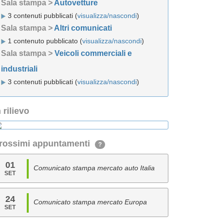
Sala stampa >
Autovetture
3 contenuti pubblicati (
visualizza/nascondi
)
Sala stampa >
Altri comunicati
1 contenuto pubblicato (
visualizza/nascondi
)
Sala stampa >
Veicoli commerciali e
industriali
3 contenuti pubblicati (
visualizza/nascondi
)
n rilievo
rossimi appuntamenti
?
01
Comunicato stampa mercato auto Italia
SET
24
Comunicato stampa mercato Europa
SET