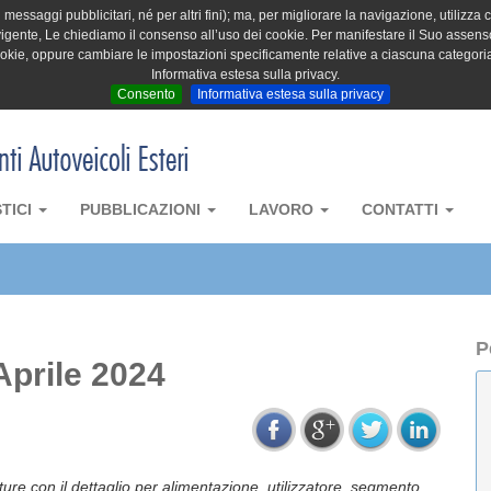
messaggi pubblicitari, né per altri fini); ma, per migliorare la navigazione, utilizza c
igente, Le chiediamo il consenso all’uso dei cookie. Per manifestare il Suo assenso 
cookie, oppure cambiare le impostazioni specificamente relative a ciascuna categori
Informativa estesa sulla privacy.
Consento
Informativa estesa sulla privacy
STICI
PUBBLICAZIONI
LAVORO
CONTATTI
P
Aprile 2024
tture con il dettaglio per alimentazione, utilizzatore, segmento,