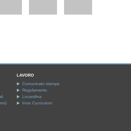
LAVORO
Comunicato stampa
Regolamento
li
Locandina
nni)
Invio Curriculum