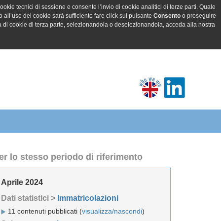
ookie tecnici di sessione e consente l’invio di cookie analitici di terze parti. Quale
all’uso dei cookie sarà sufficiente fare click sul pulsante
Consento
o proseguire
a di cookie di terza parte, selezionandola o deselezionandola, acceda alla nostra
er lo stesso periodo di riferimento
Aprile 2024
Dati statistici >
Immatricolazioni
11 contenuti pubblicati (
visualizza/nascondi
)