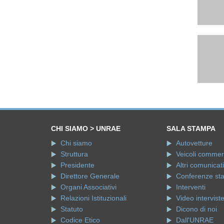
CHI SIAMO > UNRAE
SALA STAMPA
Chi siamo
Autovetture
Struttura
Veicoli commerci
Presidente
Altri comunicati
Direttore Generale
Conferenze st
Organi Associativi
Interventi
Relazioni Istituzionali
Video intervist
Statuto
Dicono di noi
Codice Etico
Dall'UNRAE