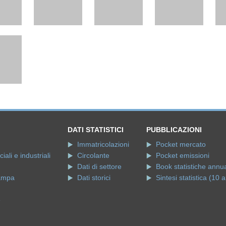
DATI STATISTICI
PUBBLICAZIONI
Immatricolazioni
Pocket mercato
ali e industriali
Circolante
Pocket emissioni
Dati di settore
Book statistiche annua
ampa
Dati storici
Sintesi statistica (10 a
e