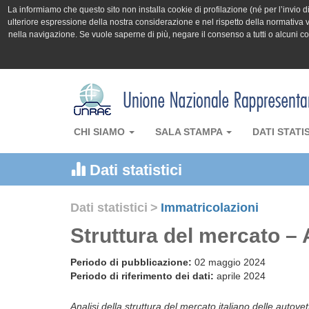
La informiamo che questo sito non installa cookie di profilazione (né per l’invio di 
ulteriore espressione della nostra considerazione e nel rispetto della normativa v
nella navigazione. Se vuole saperne di più, negare il consenso a tutti o alcuni 
CHI SIAMO
SALA STAMPA
DATI STATI
Dati statistici
Dati statistici
>
Immatricolazioni
Struttura del mercato – 
Periodo di pubblicazione:
02 maggio 2024
Periodo di riferimento dei dati:
aprile 2024
Analisi della struttura del mercato italiano delle autove