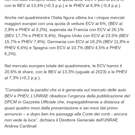
con le BEV al 13,4% (+0,3 p.p.) e le PHEV al 6,9% (-0,4 p.p.).
Anche nel quadrimestre l’Italia figura ultima tra i cinque mercati
maggiori europei con una quota di vetture ECV al 6%, (BEV al
2,8% e PHEV al 3,2%), superata da Francia con ECV al 26,1%
(BEV 17,7% e PHEV 8,4%), Regno Unito con ECV al 23,5% (BEV
15,7% e PHEV 7,8%), Germania con ECV al 18,2% (BEV 11,8% e
PHEV 6,4%) e Spagna con ECV al 10,7% (BEV 4,5% e PHEV
6,2%).
Nel mercato europeo totale del quadrimestre, le ECV hanno il
20,6% di share, con le BEV al 13,3% (uguale al 2023) e le PHEV
al 7,3% (+0,2 p.p.).
“Considerata la paralisi che si è generata sul mercato delle auto
BEV e PHEV,
L’UNRAE ribadisce l’urgenza della pubblicazione del
DPCM in Gazzetta Ufficiale che, inspiegabilmente a distanza di
quasi quattro mesi dalla presentazione e sei mesi dal primo
annuncio – e dopo ben tre passaggi alla Corte dei conti - ancora
non vede la luce”
,
dichiara il Direttore Generale dell’UNRAE
Andrea Cardinali.