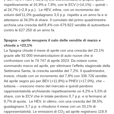
rispettivamente al 16,9% e 7,8%, con le ECV (+14,1%) – quindi –
al 24,7% (+2,8 p.p.). Le HEV, infine, con un incremento dei
volumi dell’11,0% guadagnano 3,0 p.p. rispetto a un anno fa e si
attestano al 34,0% di share. Il cumulato del primo quadrimestre
archivia una crescita dell’8,4% con 679.822 vendite di autovetture
contro le 627.250 di un anno fa.
Spagna – aprile recupera il calo delle vendite di marzo e
chiude a +23,1%
La Spagna chiude il mese di aprile con una crescita del 23,1%
grazie alle 92.000 immatricolazioni di auto nuove che si
confrontano con le 74.747 di aprile 2023. Da notare come,
sommando marzo ed aprile, per eliminare l’effetto stagionale della
Settimana Santa, la crescita sarebbe del 7,2%. Il quadrimestre,
invece, chiude con un incremento del 7,8% con 336.726 vendite.
Ad aprile segno più per BEV (+11,8%) e PHEV (+17,0%), che –
tuttavia – crescono meno del mercato e quindi perdono
rappresentatività archiviando rispettivamente un 4,2% e 5,5% di
share, con le ECV che in totale perdono 0,7 p.p. e si fermano al
9,7% di quota. Le HEV, in ultimo, con una crescita del 38,5%,
guadagnano 3,7 p.p. e chiudono il mese con un 33,1% di
rappresentatività. Le emissioni di CO
ad aprile registrano 118,9
2