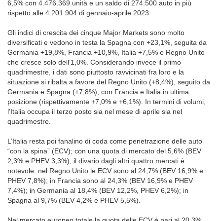
6,5% con 4.476.369 unità e un saldo di 274.500 auto in più
rispetto alle 4.201.904 di gennaio-aprile 2023.
Gli indici di crescita dei cinque Major Markets sono molto
diversificati e vedono in testa la Spagna con +23,1%, seguita da
Germania +19,8%, Francia +10,9%, Italia +7,5% e Regno Unito
che cresce solo dell’1,0%. Considerando invece il primo
quadrimestre, i dati sono piuttosto ravvicinati fra loro e la
situazione si ribalta a favore del Regno Unito (+8,4%), seguito da
Germania e Spagna (+7,8%), con Francia e Italia in ultima
posizione (rispettivamente +7,0% e +6,1%). In termini di volumi,
l’Italia occupa il terzo posto sia nel mese di aprile sia nel
quadrimestre.
L’Italia resta poi fanalino di coda come penetrazione delle auto
“con la spina” (ECV); con una quota di mercato del 5,6% (BEV
2,3% e PHEV 3,3%), il divario dagli altri quattro mercati è
notevole: nel Regno Unito le ECV sono al 24,7% (BEV 16,9% e
PHEV 7,8%); in Francia sono al 24,3% (BEV 16,9% e PHEV
7,4%); in Germania al 18,4% (BEV 12,2%, PHEV 6,2%); in
Spagna al 9,7% (BEV 4,2% e PHEV 5,5%).
Nel mercato europeo totale la quota delle ECV è pari al 20,3%,