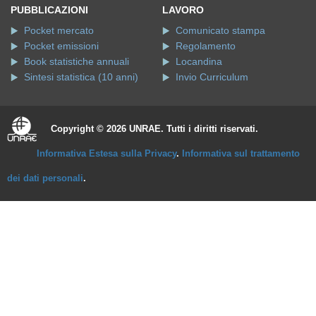
PUBBLICAZIONI
LAVORO
Pocket mercato
Comunicato stampa
Pocket emissioni
Regolamento
Book statistiche annuali
Locandina
Sintesi statistica (10 anni)
Invio Curriculum
Copyright © 2026 UNRAE. Tutti i diritti riservati.
Informativa Estesa sulla Privacy
.
Informativa sul trattamento
dei dati personali
.