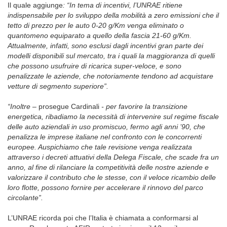
Il quale aggiunge
: “In tema di incentivi, l’UNRAE ritiene
indispensabile per lo sviluppo della mobilità a zero emissioni che il
tetto di prezzo per le auto 0-20 g/Km venga eliminato o
quantomeno equiparato a quello della fascia 21-60 g/Km.
Attualmente, infatti, sono esclusi dagli incentivi gran parte dei
modelli disponibili sul mercato, tra i quali la maggioranza di quelli
che possono usufruire di ricarica super-veloce, e sono
penalizzate le aziende, che notoriamente tendono ad acquistare
vetture di segmento superiore”.
“Inoltre –
prosegue Cardinali
- per favorire la transizione
energetica, ribadiamo la necessità di intervenire sul regime fiscale
delle auto aziendali in uso promiscuo, fermo agli anni ’90, che
penalizza le imprese italiane nel confronto con le concorrenti
europee. Auspichiamo che tale revisione venga realizzata
attraverso i decreti attuativi della Delega Fiscale, che scade fra un
anno, al fine di rilanciare la competitività delle nostre aziende e
valorizzare il contributo che le stesse, con il veloce ricambio delle
loro flotte, possono fornire per accelerare il rinnovo del parco
circolante”.
L’UNRAE ricorda poi che l’Italia è chiamata a conformarsi al