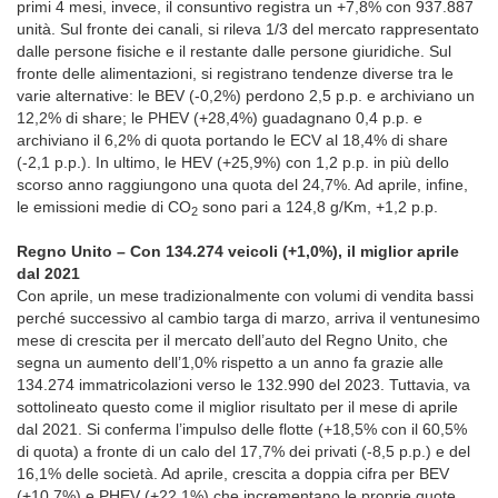
primi 4 mesi, invece, il consuntivo registra un +7,8% con 937.887
unità. Sul fronte dei canali, si rileva 1/3 del mercato rappresentato
dalle persone fisiche e il restante dalle persone giuridiche. Sul
fronte delle alimentazioni, si registrano tendenze diverse tra le
varie alternative: le BEV (-0,2%) perdono 2,5 p.p. e archiviano un
12,2% di share; le PHEV (+28,4%) guadagnano 0,4 p.p. e
archiviano il 6,2% di quota portando le ECV al 18,4% di share
(-2,1 p.p.). In ultimo, le HEV (+25,9%) con 1,2 p.p. in più dello
scorso anno raggiungono una quota del 24,7%. Ad aprile, infine,
le emissioni medie di CO
sono pari a 124,8 g/Km, +1,2 p.p.
2
Regno Unito – Con 134.274 veicoli (+1,0%), il miglior aprile
dal 2021
Con aprile, un mese tradizionalmente con volumi di vendita bassi
perché successivo al cambio targa di marzo, arriva il ventunesimo
mese di crescita per il mercato dell’auto del Regno Unito, che
segna un aumento dell’1,0% rispetto a un anno fa grazie alle
134.274 immatricolazioni verso le 132.990 del 2023. Tuttavia, va
sottolineato questo come il miglior risultato per il mese di aprile
dal 2021. Si conferma l’impulso delle flotte (+18,5% con il 60,5%
di quota) a fronte di un calo del 17,7% dei privati (-8,5 p.p.) e del
16,1% delle società. Ad aprile, crescita a doppia cifra per BEV
(+10,7%) e PHEV (+22,1%) che incrementano le proprie quote