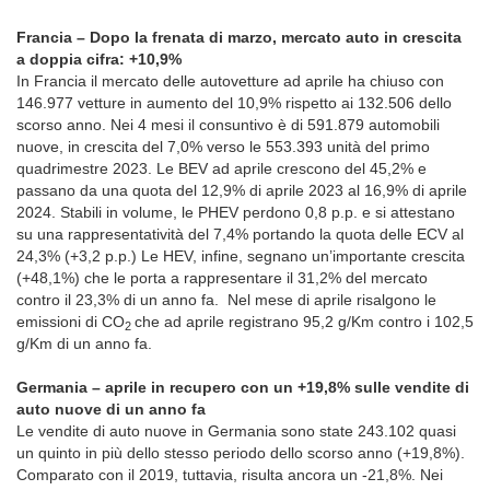
Francia – Dopo la frenata di marzo, mercato auto in crescita
a doppia cifra: +10,9%
In Francia il mercato delle autovetture ad aprile ha chiuso con
146.977 vetture in aumento del 10,9% rispetto ai 132.506 dello
scorso anno. Nei 4 mesi il consuntivo è di 591.879 automobili
nuove, in crescita del 7,0% verso le 553.393 unità del primo
quadrimestre 2023. Le BEV ad aprile crescono del 45,2% e
passano da una quota del 12,9% di aprile 2023 al 16,9% di aprile
2024. Stabili in volume, le PHEV perdono 0,8 p.p. e si attestano
su una rappresentatività del 7,4% portando la quota delle ECV al
24,3% (+3,2 p.p.) Le HEV, infine, segnano un’importante crescita
(+48,1%) che le porta a rappresentare il 31,2% del mercato
contro il 23,3% di un anno fa. Nel mese di aprile risalgono le
emissioni di CO
che ad aprile registrano 95,2 g/Km contro i 102,5
2
g/Km di un anno fa.
Germania – aprile in recupero con un +19,8% sulle vendite di
auto nuove di un anno fa
Le vendite di auto nuove in Germania sono state 243.102 quasi
un quinto in più dello stesso periodo dello scorso anno (+19,8%).
Comparato con il 2019, tuttavia, risulta ancora un -21,8%. Nei