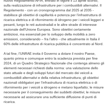
nuovo Regolamento AFIR, entrato in vigore il 13 aprile scorso,
sulla realizzazione di infrastrutture per i combustibili alternativi. Il
Regolamento - con un cronoprogramma dal 2025 al 2035 -
stabilisce gli obiettivi di capillarità e potenza per l’infrastruttura di
ricarica elettrica e di rifornimento di idrogeno per i veicoli leggeri e
pesanti, lungo le reti autostradali e le altre strade di interesse
nazionale dell'Unione Europea. Sono obiettivi certamente
ambiziosi, ma essenziali per lo sviluppo della mobilità a zero
emissioni, considerando – fra l’altro - che attualmente in Italia il
60% delle infrastrutture di ricarica pubblica è concentrato al Nord.
A tal fine, l’UNRAE invita il Governo a dotare il nostro Paese,
quanto prima e comunque entro la scadenza prevista per fine
2024, di un Quadro Strategico Nazionale che contenga almeno gli
elementi necessari richiesti dalla norma: una valutazione dello
stato attuale e degli sviluppi futuri del mercato dei veicoli a
combustibili alternativi e della relativa infrastruttura; gli obiettivi
nazionali obbligatori per l’infrastruttura di ricarica elettrica o di
rifornimento per i veicoli a idrogeno e metano liquefatto; le misure
necessarie per il conseguimento dei suddetti obiettivi; le misure
necessarie ad assicurare una sufficiente diffusione di punti di
ricarica.