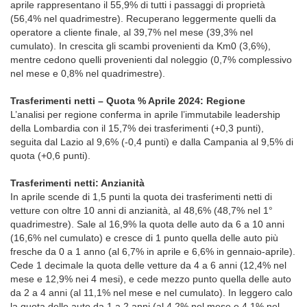
aprile rappresentano il 55,9% di tutti i passaggi di proprietà
(56,4% nel quadrimestre). Recuperano leggermente quelli da
operatore a cliente finale, al 39,7% nel mese (39,3% nel
cumulato). In crescita gli scambi provenienti da Km0 (3,6%),
mentre cedono quelli provenienti dal noleggio (0,7% complessivo
nel mese e 0,8% nel quadrimestre).
Trasferimenti netti – Quota % Aprile 2024: Regione
L’analisi per regione conferma in aprile l’immutabile leadership
della Lombardia con il 15,7% dei trasferimenti (+0,3 punti),
seguita dal Lazio al 9,6% (-0,4 punti) e dalla Campania al 9,5% di
quota (+0,6 punti).
Trasferimenti netti: Anzianità
In aprile scende di 1,5 punti la quota dei trasferimenti netti di
vetture con oltre 10 anni di anzianità, al 48,6% (48,7% nel 1°
quadrimestre). Sale al 16,9% la quota delle auto da 6 a 10 anni
(16,6% nel cumulato) e cresce di 1 punto quella delle auto più
fresche da 0 a 1 anno (al 6,7% in aprile e 6,6% in gennaio-aprile).
Cede 1 decimale la quota delle vetture da 4 a 6 anni (12,4% nel
mese e 12,9% nei 4 mesi), e cede mezzo punto quella delle auto
da 2 a 4 anni (al 11,1% nel mese e nel cumulato). In leggero calo
la quota delle auto da 1 a 2 anni (al 4,2% nel mese e 4,1% nel