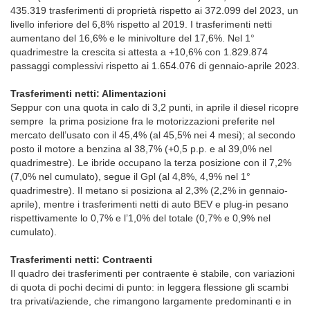
435.319 trasferimenti di proprietà rispetto ai 372.099 del 2023, un
livello inferiore del 6,8% rispetto al 2019. I trasferimenti netti
aumentano del 16,6% e le minivolture del 17,6%. Nel 1°
quadrimestre la crescita si attesta a +10,6% con 1.829.874
passaggi complessivi rispetto ai 1.654.076 di gennaio-aprile 2023.
Trasferimenti netti: Alimentazioni
Seppur con una quota in calo di 3,2 punti, in aprile il diesel ricopre
sempre la prima posizione fra le motorizzazioni preferite nel
mercato dell’usato con il 45,4% (al 45,5% nei 4 mesi); al secondo
posto il motore a benzina al 38,7% (+0,5 p.p. e al 39,0% nel
quadrimestre). Le ibride occupano la terza posizione con il 7,2%
(7,0% nel cumulato), segue il Gpl (al 4,8%, 4,9% nel 1°
quadrimestre). Il metano si posiziona al 2,3% (2,2% in gennaio-
aprile), mentre i trasferimenti netti di auto BEV e plug-in pesano
rispettivamente lo 0,7% e l’1,0% del totale (0,7% e 0,9% nel
cumulato).
Trasferimenti netti: Contraenti
Il quadro dei trasferimenti per contraente è stabile, con variazioni
di quota di pochi decimi di punto: in leggera flessione gli scambi
tra privati/aziende, che rimangono largamente predominanti e in