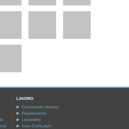
LAVORO
Comunicato stampa
Regolamento
li
Locandina
nni)
Invio Curriculum