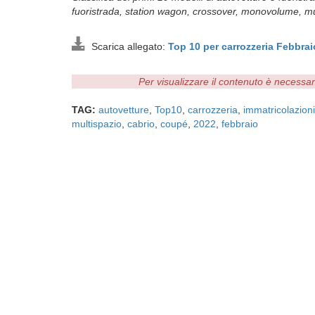
fuoristrada, station wagon, crossover, monovolume, mu
Scarica allegato:
Top 10 per carrozzeria Febbr
Per visualizzare il contenuto è necessa
TAG:
autovetture
,
Top10
,
carrozzeria
,
immatricolazioni
multispazio
,
cabrio
,
coupé
,
2022
,
febbraio