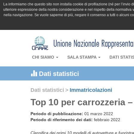
La informiamo che questo sito non installa cookie di profilazione (né per l’invio di 
ulteriore espressione della nostra considerazione e nel rispetto della normativa v
nella navigazione. Se vuole saperne di più, negare il consenso a tutti o alcuni 
CHI SIAMO
SALA STAMPA
DATI STATI
Dati statistici
Dati statistici
>
Immatricolazioni
Top 10 per carrozzeria 
Periodo di pubblicazione:
01 marzo 2022
Periodo di riferimento dei dati:
febbraio 2022
Classifica dei primi 10 modelli di autovetture e fuoristrad