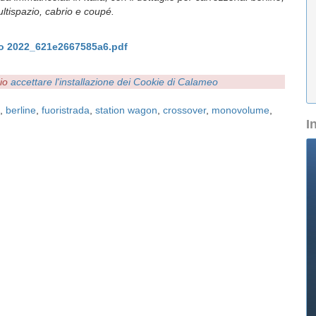
ltispazio, cabrio e coupé.
aio 2022_621e2667585a6.pdf
rio
accettare l'installazione dei Cookie di Calameo
,
berline
,
fuoristrada
,
station wagon
,
crossover
,
monovolume
,
I