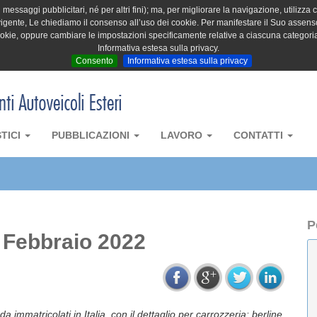
messaggi pubblicitari, né per altri fini); ma, per migliorare la navigazione, utilizza c
igente, Le chiediamo il consenso all’uso dei cookie. Per manifestare il Suo assenso 
cookie, oppure cambiare le impostazioni specificamente relative a ciascuna categori
Informativa estesa sulla privacy.
Consento
Informativa estesa sulla privacy
STICI
PUBBLICAZIONI
LAVORO
CONTATTI
P
– Febbraio 2022
a immatricolati in Italia, con il dettaglio per carrozzeria: berline,