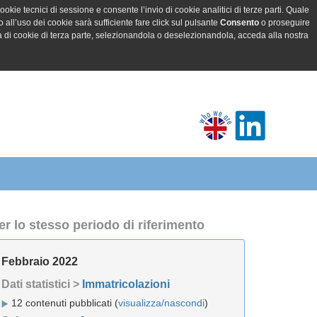
ookie tecnici di sessione e consente l’invio di cookie analitici di terze parti. Quale
all’uso dei cookie sarà sufficiente fare click sul pulsante
Consento
o proseguire
a di cookie di terza parte, selezionandola o deselezionandola, acceda alla nostra
er lo stesso periodo di riferimento
Febbraio 2022
Dati statistici >
Immatricolazioni
12 contenuti pubblicati (
visualizza/nascondi
)