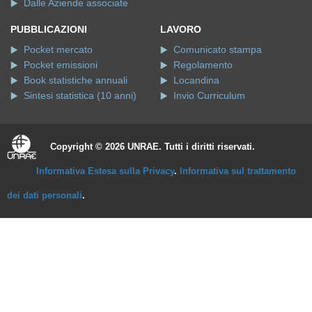
Dalle Aziende associate
PUBBLICAZIONI
LAVORO
Pocket mercato
Comunicato stampa
Pocket emissioni
Regolamento
Book statistiche annuali
Locandina
Sintesi statistica (10 anni)
Invio Curriculum
Copyright © 2026 UNRAE. Tutti i diritti riservati.
Informativa Estesa sulla Privacy
.
Informativa sul trattamento
dei dati personali
.