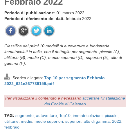
Febbraio 2022
Periodo di pubblicazione:
01 marzo 2022
Periodo di riferimento dei dati:
febbraio 2022
Classifica dei primi 10 modelli di autovetture e fuoristrada
immatricolati in Italia, con il dettaglio per segmento: piccole (A),
utilitarie (B), medie (C), medie superiori (D), superiori (E), alto di
gamma (F).
Scarica allegato:
Top 10 per segmento Febbraio
2022_621e267739159.pdf
Per visualizzare il contenuto è necessario
accettare l'installazione
dei Cookie di Calameo
TAG:
segmento
,
autovetture
,
Top10
,
immatricolazioni
,
piccole
,
utilitarie
,
medie
,
medie superiori
,
superiori
,
alto di gamma
,
2022
,
febbraio