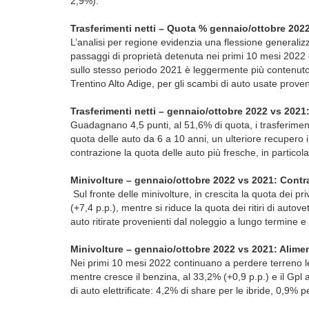
2,9%).
Trasferimenti netti – Quota % gennaio/ottobre 202
L’analisi per regione evidenzia una flessione generalizz
passaggi di proprietà detenuta nei primi 10 mesi 2022 
sullo stesso periodo 2021 è leggermente più contenuto pe
Trentino Alto Adige, per gli scambi di auto usate proven
Trasferimenti netti – gennaio/ottobre 2022 vs 2021
Guadagnano 4,5 punti, al 51,6% di quota, i trasferimenti
quota delle auto da 6 a 10 anni, un ulteriore recupero i
contrazione la quota delle auto più fresche, in particol
Minivolture – gennaio/ottobre 2022 vs 2021: Contr
Sul fronte delle minivolture, in crescita la quota dei pr
(+7,4 p.p.), mentre si riduce la quota dei ritiri di autov
auto ritirate provenienti dal noleggio a lungo termine 
Minivolture – gennaio/ottobre 2022 vs 2021: Alime
Nei primi 10 mesi 2022 continuano a perdere terreno le
mentre cresce il benzina, al 33,2% (+0,9 p.p.) e il Gpl
di auto elettrificate: 4,2% di share per le ibride, 0,9% 