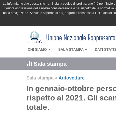
La informiamo che questo sito non installa cookie di profilazione (né per l’invio di 
ulteriore espressione della nostra considerazione e nel rispetto della normativa v
nella navigazione. Se vuole saperne di più, negare il consenso a tutti o alcuni 
CHI SIAMO
SALA STAMPA
DATI STATI
Sala stampa
Sala stampa
>
Autovetture
In gennaio-ottobre pers
rispetto al 2021. Gli sca
totale.