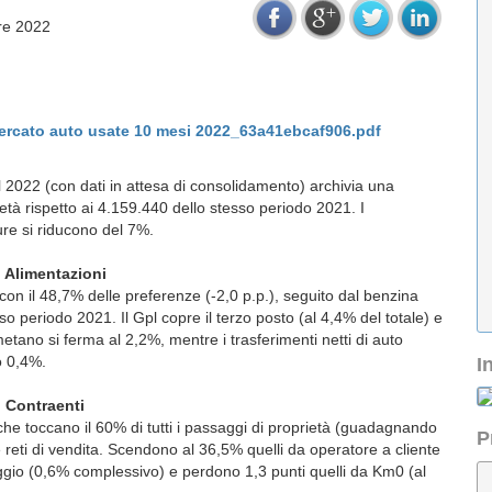
re 2022
cato auto usate 10 mesi 2022_63a41ebcaf906.pdf
l 2022 (con dati in attesa di consolidamento) archivia una
età rispetto ai 4.159.440 dello stesso periodo 2021. I
ture si riducono del 7%.
 2021: Alimentazioni
con il 48,7% delle preferenze (-2,0 p.p.), seguito dal benzina
o periodo 2021. Il Gpl copre il terzo posto (al 4,4% del totale) e
 metano si ferma al 2,2%, mentre i trasferimenti netti di auto
 allo 0,4%.
I
: Contraenti
che toccano il 60% di tutti i passaggi di proprietà (guadagnando
P
le reti di vendita. Scendono al 36,5% quelli da operatore a cliente
ggio (0,6% complessivo) e perdono 1,3 punti quelli da Km0 (al