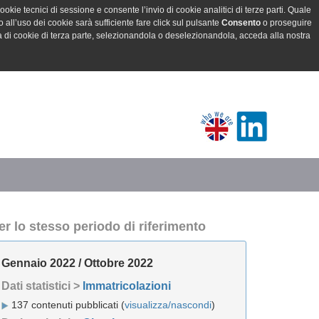
ookie tecnici di sessione e consente l’invio di cookie analitici di terze parti. Quale
all’uso dei cookie sarà sufficiente fare click sul pulsante
Consento
o proseguire
a di cookie di terza parte, selezionandola o deselezionandola, acceda alla nostra
er lo stesso periodo di riferimento
Gennaio 2022 / Ottobre 2022
Dati statistici >
Immatricolazioni
137 contenuti pubblicati (
visualizza/nascondi
)