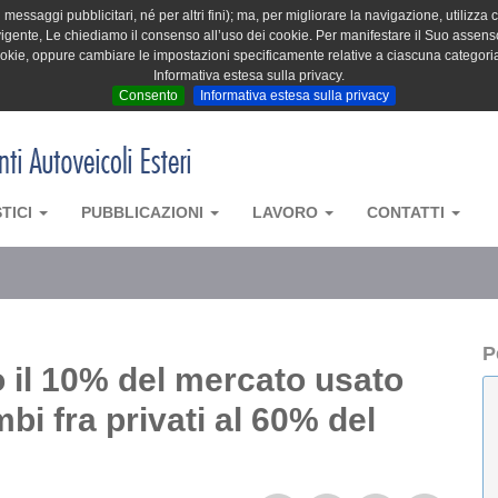
messaggi pubblicitari, né per altri fini); ma, per migliorare la navigazione, utilizza c
igente, Le chiediamo il consenso all’uso dei cookie. Per manifestare il Suo assenso 
cookie, oppure cambiare le impostazioni specificamente relative a ciascuna categori
Informativa estesa sulla privacy.
Consento
Informativa estesa sulla privacy
STICI
PUBBLICAZIONI
LAVORO
CONTATTI
P
o il 10% del mercato usato
mbi fra privati al 60% del