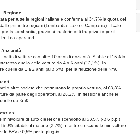
2: Regione
ata per tutte le regioni italiane e conferma al 34,7% la quota dei
dalle prime tre regioni (Lombardia, Lazio e Campania). Il calo
r la Lombardia, grazie ai trasferimenti fra privati e per il
ienti da operatori.
: Anzianità
 netti di vetture con oltre 10 anni di anzianità. Stabile al 15% la
nteressa quella delle vetture da 4 a 6 anni (12,1%). In
are quelle da 1 a 2 anni (al 3,5%), per la riduzione delle Km0.
aenti
ivati o altre società che permutano la propria vettura, al 63,3%
etture da parte degli operatori, al 26,2%. In flessione anche le
e quelle da Km0.
ntazioni
 minivolture di auto diesel che scendono al 53,5% (-3,6 p.p.),
 al 5,0%. Stabile il metano (2,7%), mentre crescono le minivolture
per le BEV e 0,5% per le plug-in.