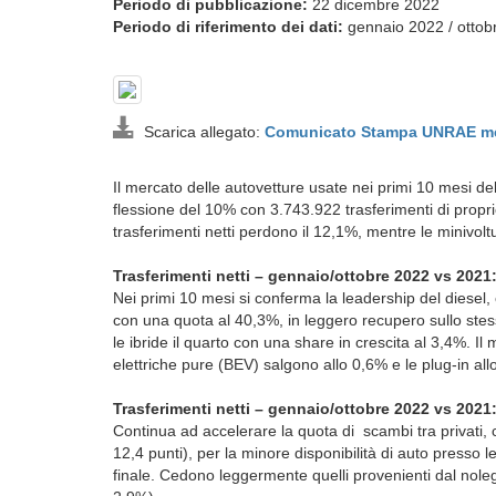
Periodo di pubblicazione:
22 dicembre 2022
Periodo di riferimento dei dati:
gennaio 2022 / ottob
Scarica allegato:
Comunicato Stampa UNRAE mer
Il mercato delle autovetture usate nei primi 10 mesi de
flessione del 10% con 3.743.922 trasferimenti di propri
trasferimenti netti perdono il 12,1%, mentre le minivol
Trasferimenti netti – gennaio/ottobre 2022 vs
Nei primi 10 mesi si conferma la leadership del diesel, 
con una quota al 40,3%, in leggero recupero sullo stess
le ibride il quarto con una share in crescita al 3,4%. Il
elettriche pure (BEV) salgono allo 0,6% e le plug-in
Trasferimenti netti – gennaio/ottobre 2022 vs 2021
Continua ad accelerare la quota di scambi tra privati, 
12,4 punti), per la minore disponibilità di auto presso 
finale. Cedono leggermente quelli provenienti dal nole