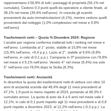
rappresentano il 56,8% di tutti i passaggi di proprietà (56,1% nel
cumulato). Cedono 0,3 punti quelli da operatore a cliente finale, al
38,1% nel mese (39,4% nell’anno). In crescita gli scambi
provenienti da auto-immatricolazioni (4,1%), mentre cedono quelli
provenienti dal noleggio (1,0% complessivo nel mese e 0,8%
nell’anno).
Trasferimenti netti – Quota % Dicembre 2024: Regione
L’analisi per regione conferma inalterati tutti i ranking nel mese e
nell’anno. Lombardia al 1° posto, stabile al 15,8% nel mese
(15,9% nell’anno, +0,4 p.p.), Lazio al 2°, stabile al 9,6% (9,8%
a
nell’anno, in calo di 0,1 p.p.). Campania in 3
posizione con l’8,8%
nel mese e il 9,1% nell’anno. Veneto 4° nel mese (8,4%) ma solo
5° nell’anno con l’8,0% dopo la Sicilia (8,3%).
Trasferimenti netti: Anzianità
In dicembre la quota dei trasferimenti netti di vetture con oltre 10
anni di anzianità scende dal 48,4% degli 11 mesi precedenti al
47,1%, 1,9 punti in meno rispetto al 2023, portando al 48,3% il
cumulato annuo. La quota di auto da 4 a 6 anni nel mese vale il
12,1%, in calo di 0,1 punti rispetto agli 11 mesi precedenti e di 0,8
punti rispetto a dicembre 2023, al 12,2% nell’anno (-0,3 p.p.). La