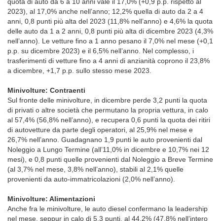
quota di auto da 6 a 10 anni vale il 17,0% (+0,9 p.p. rispetto al
2023), al 17,0% anche nell’anno; 12,2% quella di auto da 2 a 4
anni, 0,8 punti più alta del 2023 (11,8% nell’anno) e 4,6% la quota
delle auto da 1 a 2 anni, 0,8 punti più alta di dicembre 2023 (4,3%
nell’anno). Le vetture fino a 1 anno pesano il 7,0% nel mese (+0,1
p.p. su dicembre 2023) e il 6,5% nell’anno. Nel complesso, i
trasferimenti di vetture fino a 4 anni di anzianità coprono il 23,8%
a dicembre, +1,7 p.p. sullo stesso mese 2023.
Minivolture: Contraenti
Sul fronte delle minivolture, in dicembre perde 3,2 punti la quota
di privati o altre società che permutano la propria vettura, in calo
al 57,4% (56,8% nell’anno), e recupera 0,6 punti la quota dei ritiri
di autovetture da parte degli operatori, al 25,9% nel mese e
26,7% nell’anno. Guadagnano 1,9 punti le auto provenienti dal
Noleggio a Lungo Termine (all’11,0% in dicembre e 10,7% nei 12
mesi), e 0,8 punti quelle provenienti dal Noleggio a Breve Termine
(al 3,7% nel mese, 3,8% nell’anno), stabili al 2,1% quelle
provenienti da auto-immatricolazioni (2,0% nell’anno).
Minivolture: Alimentazioni
Anche fra le minivolture, le auto diesel confermano la leadership
nel mese, seppur in calo di 5,3 punti, al 44,2% (47,8% nell’intero