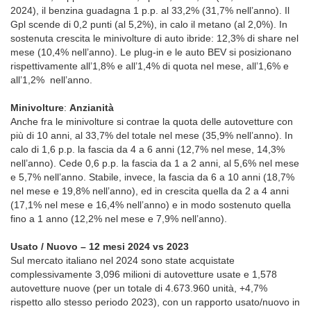
2024), il benzina guadagna 1 p.p. al 33,2% (31,7% nell’anno). Il
Gpl scende di 0,2 punti (al 5,2%), in calo il metano (al 2,0%). In
sostenuta crescita le minivolture di auto ibride: 12,3% di share nel
mese (10,4% nell’anno). Le plug-in e le auto BEV si posizionano
rispettivamente all’1,8% e all’1,4% di quota nel mese, all’1,6% e
all’1,2% nell’anno.
Minivolture
:
Anzianità
Anche fra le minivolture si contrae la quota delle autovetture con
più di 10 anni, al 33,7% del totale nel mese (35,9% nell’anno). In
calo di 1,6 p.p. la fascia da 4 a 6 anni (12,7% nel mese, 14,3%
nell’anno). Cede 0,6 p.p. la fascia da 1 a 2 anni, al 5,6% nel mese
e 5,7% nell’anno. Stabile, invece, la fascia da 6 a 10 anni (18,7%
nel mese e 19,8% nell’anno), ed in crescita quella da 2 a 4 anni
(17,1% nel mese e 16,4% nell’anno) e in modo sostenuto quella
fino a 1 anno (12,2% nel mese e 7,9% nell’anno).
Usato / Nuovo – 12 mesi 2024 vs 2023
Sul mercato italiano nel 2024 sono state acquistate
complessivamente 3,096 milioni di autovetture usate e 1,578
autovetture nuove (per un totale di 4.673.960 unità, +4,7%
rispetto allo stesso periodo 2023), con un rapporto usato/nuovo in