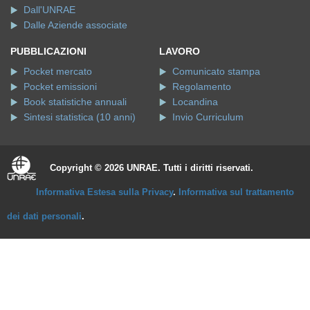
Dall'UNRAE
Dalle Aziende associate
PUBBLICAZIONI
LAVORO
Pocket mercato
Comunicato stampa
Pocket emissioni
Regolamento
Book statistiche annuali
Locandina
Sintesi statistica (10 anni)
Invio Curriculum
Copyright © 2026 UNRAE. Tutti i diritti riservati.
Informativa Estesa sulla Privacy
.
Informativa sul trattamento
dei dati personali
.