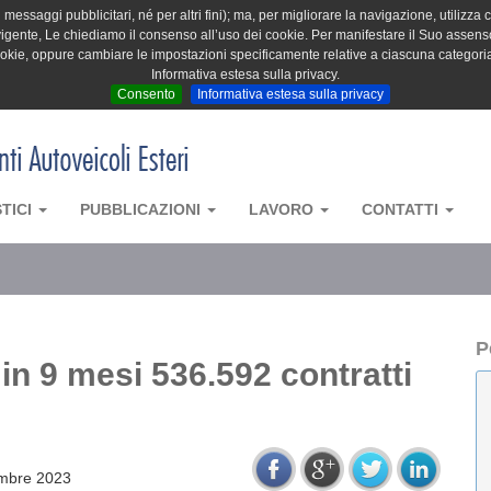
messaggi pubblicitari, né per altri fini); ma, per migliorare la navigazione, utilizza c
igente, Le chiediamo il consenso all’uso dei cookie. Per manifestare il Suo assenso 
cookie, oppure cambiare le impostazioni specificamente relative a ciascuna categori
Informativa estesa sulla privacy.
Consento
Informativa estesa sulla privacy
STICI
PUBBLICAZIONI
LAVORO
CONTATTI
P
in 9 mesi 536.592 contratti
embre 2023