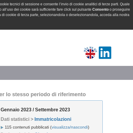
ookie tecnici di sessione e consente l’invio di cookie analitici di terze parti. Quale
all’uso dei cookie sarà sufficiente fare click sul pulsante
Consento
o proseguire
a di cookie di terza parte, selezionandola o deselezionandola, acceda alla nostra
er lo stesso periodo di riferimento
Gennaio 2023 / Settembre 2023
Dati statistici >
Immatricolazioni
115 contenuti pubblicati (
visualizza/nascondi
)