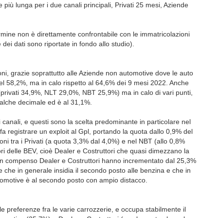
più lunga per i due canali principali, Privati 25 mesi, Aziende
ermine non è direttamente confrontabile con le immatricolazioni
dei dati sono riportate in fondo allo studio).
ioni, grazie soprattutto alle Aziende non automotive dove le auto
l 58,2%, ma in calo rispetto al 64,6% dei 9 mesi 2022. Anche
ate (privati 34,9%, NLT 29,0%, NBT 25,9%) ma in calo di vari punti,
alche decimale ed è al 31,1%.
 i canali, e questi sono la scelta predominante in particolare nel
 registrare un exploit al Gpl, portando la quota dallo 0,9% del
oni tra i Privati (a quota 3,3% dal 4,0%) e nel NBT (allo 0,8%
atori delle BEV, cioè Dealer e Costruttori che quasi dimezzano la
In compenso Dealer e Costruttori hanno incrementato dal 25,3%
e che in generale insidia il secondo posto alle benzina e che in
tomotive è al secondo posto con ampio distacco.
preferenze fra le varie carrozzerie, e occupa stabilmente il