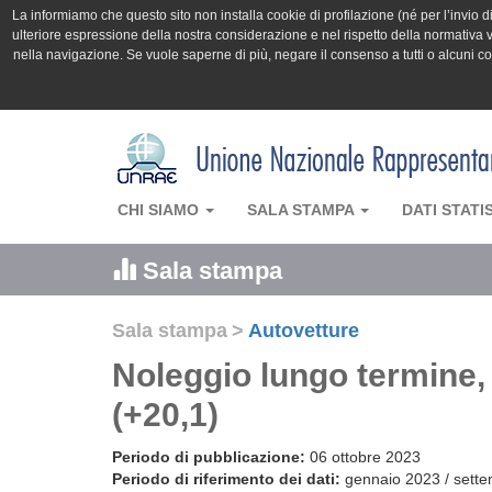
La informiamo che questo sito non installa cookie di profilazione (né per l’invio di 
ulteriore espressione della nostra considerazione e nel rispetto della normativa v
nella navigazione. Se vuole saperne di più, negare il consenso a tutti o alcuni 
CHI SIAMO
SALA STAMPA
DATI STATI
Sala stampa
Sala stampa
>
Autovetture
Noleggio lungo termine, 
(+20,1)
Periodo di pubblicazione:
06 ottobre 2023
Periodo di riferimento dei dati:
gennaio 2023 / sett