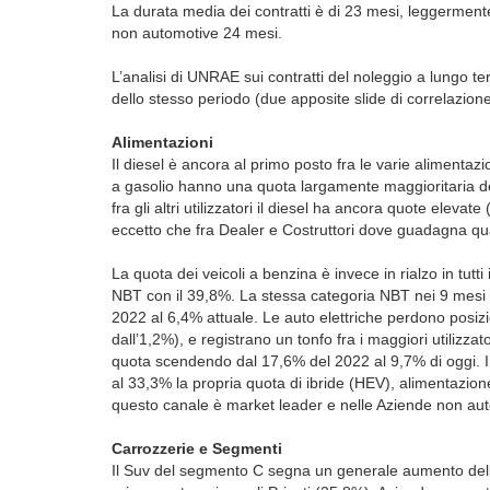
La durata media dei contratti è di 23 mesi, leggermente 
non automotive 24 mesi.
L’analisi di UNRAE sui contratti del noleggio a lungo t
dello stesso periodo (due apposite slide di correlazione 
Alimentazioni
Il diesel è ancora al primo posto fra le varie alimentaz
a gasolio hanno una quota largamente maggioritaria de
fra gli altri utilizzatori il diesel ha ancora quote elev
eccetto che fra Dealer e Costruttori dove guadagna qu
La quota dei veicoli a benzina è invece in rialzo in tutti
NBT con il 39,8%. La stessa categoria NBT nei 9 mesi fa
2022 al 6,4% attuale. Le auto elettriche perdono posizi
dall’1,2%), e registrano un tonfo fra i maggiori utilizz
quota scendendo dal 17,6% del 2022 al 9,7% di oggi. 
al 33,3% la propria quota di ibride (HEV), alimentazion
questo canale è market leader e nelle Aziende non au
Carrozzerie e Segmenti
Il Suv del segmento C segna un generale aumento delle 