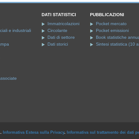
DATI STATISTICI
PUBBLICAZIONI
Immatricolazioni
Pocket mercato
ali e industriali
Circolante
Pocket emissioni
Dati di settore
Book statistiche annua
ampa
Dati storici
Sintesi statistica (10 a
e
associate
i.
Informativa Estesa sulla Privacy
.
Informativa sul trattamento dei dati p