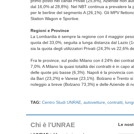
primo posto nei canali Privati (25,8%), Aziende non au
dal 16,0% al 28,8%). Nel NBT continua a prevalere la 
per le berline del segmento A (26,1%). Gli MPV flettono 
Station Wagon e Sportive.
Regioni e Province
La Lombardia è sempre la regione con il maggior peso 
quota del 33,0%, seguita a lunga distanza dal Lazio (
sia la quota degli utilizzatori Privati (24,3% vs 22,6%
Fra le province, sul podio Milano con il 24% dei contrat
7,0%. A Milano la quasi totalità dei contratti è in cap
delle quote più basse (6,3%). Napoli è la provincia con l
da Bari (23,2%) e Varese (23,1%). Bolzano e Trento si 
noleggio a breve (Bolzano 73,3%) e delle Aziende di n
TAG:
Centro Studi UNRAE
,
autovetture
,
contratti
,
lung
Chi è l'UNRAE
Le nost