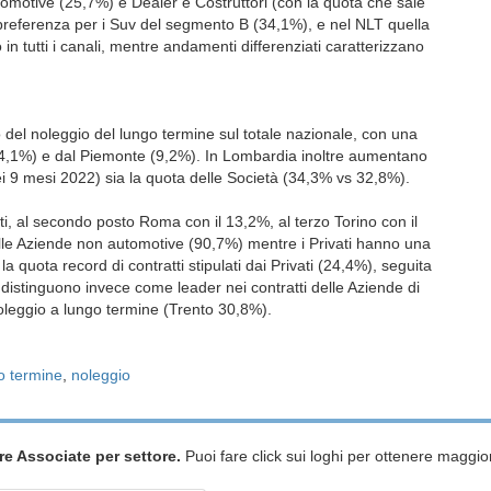
tomotive (25,7%) e Dealer e Costruttori (con la quota che sale
preferenza per i Suv del segmento B (34,1%), e nel NLT quella
in tutti i canali, mentre andamenti differenziati caratterizzano
del noleggio del lungo termine sul totale nazionale, con una
14,1%) e dal Piemonte (9,2%). In Lombardia inoltre aumentano
 dei 9 mesi 2022) sia la quota delle Società (34,3% vs 32,8%).
ti, al secondo posto Roma con il 13,2%, al terzo Torino con il
o alle Aziende non automotive (90,7%) mentre i Privati hanno una
a quota record di contratti stipulati dai Privati (24,4%), seguita
distinguono invece come leader nei contratti delle Aziende di
oleggio a lungo termine (Trento 30,8%).
o termine
,
noleggio
re Associate per settore.
Puoi fare click sui loghi per ottenere maggior