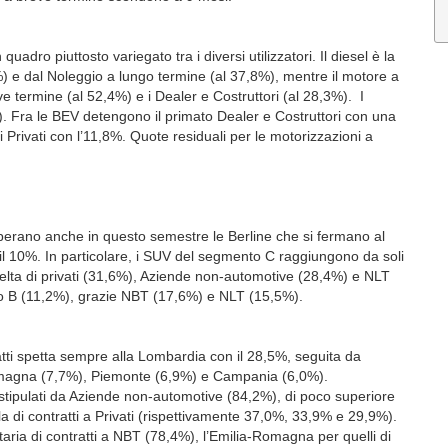
quadro piuttosto variegato tra i diversi utilizzatori. Il diesel è la
%) e dal Noleggio a lungo termine (al 37,8%), mentre il motore a
e termine (al 52,4%) e i Dealer e Costruttori (al 28,3%). I
%). Fra le BEV detengono il primato Dealer e Costruttori con una
 Privati con l’11,8%. Quote residuali per le motorizzazioni a
superano anche in questo semestre le Berline che si fermano al
il 10%. In particolare, i SUV del segmento C raggiungono da soli
celta di privati (31,6%), Aziende non-automotive (28,4%) e NLT
to B (11,2%), grazie NBT (17,6%) e NLT (15,5%).
ratti spetta sempre alla Lombardia con il 28,5%, seguita da
Romagna (7,7%), Piemonte (6,9%) e Campania (6,0%).
i stipulati da Aziende non-automotive (84,2%), di poco superiore
a di contratti a Privati (rispettivamente 37,0%, 33,9% e 29,9%).
itaria di contratti a NBT (78,4%), l’Emilia-Romagna per quelli di