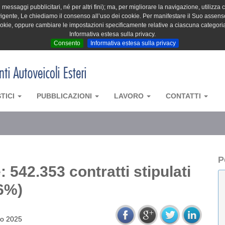
messaggi pubblicitari, né per altri fini); ma, per migliorare la navigazione, utilizza c
igente, Le chiediamo il consenso all’uso dei cookie. Per manifestare il Suo assenso 
cookie, oppure cambiare le impostazioni specificamente relative a ciascuna categori
Informativa estesa sulla privacy.
Consento
Informativa estesa sulla privacy
STICI
PUBBLICAZIONI
LAVORO
CONTATTI
P
542.353 contratti stipulati
6%)
no 2025