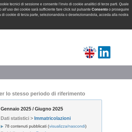
ookie tecnici di sessione e consente l’invio di cookie analitici di terze parti. Quale
all’uso dei cookie sarà sufficiente fare click sul pulsante
Consento
o proseguire
a di cookie di terza parte, selezionandola o deselezionandola, acceda alla nostra
er lo stesso periodo di riferimento
Gennaio 2025 / Giugno 2025
Dati statistici >
Immatricolazioni
78 contenuti pubblicati (
visualizza/nascondi
)