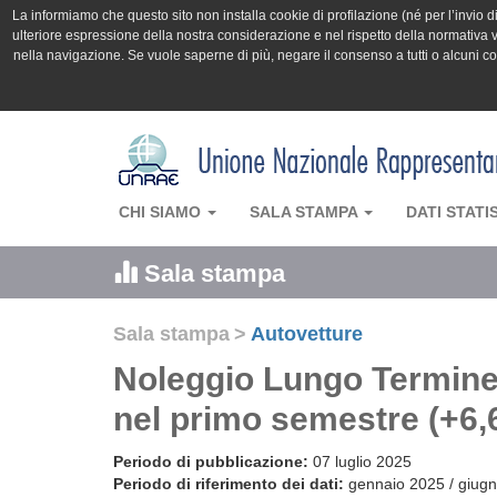
La informiamo che questo sito non installa cookie di profilazione (né per l’invio di 
ulteriore espressione della nostra considerazione e nel rispetto della normativa v
nella navigazione. Se vuole saperne di più, negare il consenso a tutti o alcuni 
CHI SIAMO
SALA STAMPA
DATI STATI
Sala stampa
Sala stampa
>
Autovetture
Noleggio Lungo Termine: 
nel primo semestre (+6,
Periodo di pubblicazione:
07 luglio 2025
Periodo di riferimento dei dati:
gennaio 2025 / giug