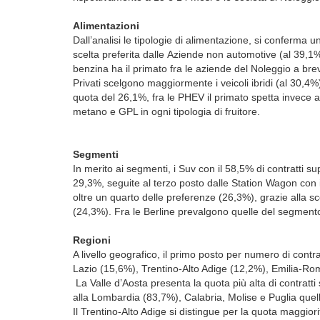
Alimentazioni
Dall’analisi le tipologie di alimentazione, si conferma un 
scelta preferita dalle Aziende non automotive (al 39,1
benzina ha il primato fra le aziende del Noleggio a brev
Privati scelgono maggiormente i veicoli ibridi (al 30,4
quota del 26,1%, fra le PHEV il primato spetta invece ai
metano e GPL in ogni tipologia di fruitore.
Segmenti
In merito ai segmenti, i Suv con il 58,5% di contratti 
29,3%, seguite al terzo posto dalle Station Wagon con 
oltre un quarto delle preferenze (26,3%), grazie alla s
(24,3%). Fra le Berline prevalgono quelle del segmen
Regioni
A livello geografico, il primo posto per numero di cont
Lazio (15,6%), Trentino-Alto Adige (12,2%), Emilia-
La Valle d’Aosta presenta la quota più alta di contratt
alla Lombardia (83,7%), Calabria, Molise e Puglia quell
Il Trentino-Alto Adige si distingue per la quota maggior