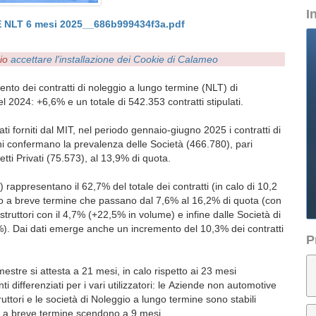
I
NLT 6 mesi 2025__686b999434f3a.pdf
rio
accettare l'installazione dei Cookie di Calameo
nto dei contratti di noleggio a lungo termine (NLT) di
l 2024: +6,6% e un totale di 542.353 contratti stipulati.
i forniti dal MIT, nel periodo gennaio-giugno 2025 i contratti di
ni confermano la prevalenza delle Società (466.780), pari
getti Privati (75.573), al 13,9% di quota.
 rappresentano il 62,7% del totale dei contratti (in calo di 10,2
gio a breve termine che passano dal 7,6% al 16,2% di quota (con
ruttori con il 4,7% (+22,5% in volume) e infine dalle Società di
%). Dai dati emerge anche un incremento del 10,3% dei contratti
P
estre si attesta a 21 mesi, in calo rispetto ai 23 mesi
differenziati per i vari utilizzatori: le Aziende non automotive
ttori e le società di Noleggio a lungo termine sono stabili
io a breve termine scendono a 9 mesi.