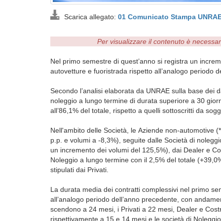
Scarica allegato:
01 Comunicato Stampa UNRAE 
Per visualizzare il contenuto è necessa
Nel primo semestre di quest’anno si registra un increme
autovetture e fuoristrada rispetto all’analogo periodo de
Secondo l’analisi elaborata da UNRAE sulla base dei dat
noleggio a lungo termine di durata superiore a 30 gior
all’86,1% del totale, rispetto a quelli sottoscritti da sog
Nell'ambito delle Società, le Aziende non-automotive (*)
p.p. e volumi a -8,3%), seguite dalle Società di noleg
un incremento dei volumi del 125,5%), dai Dealer e Cost
Noleggio a lungo termine con il 2,5% del totale (+39,0
stipulati dai Privati.
La durata media dei contratti complessivi nel primo sem
all’analogo periodo dell’anno precedente, con andamenti 
scendono a 24 mesi, i Privati a 22 mesi, Dealer e Costru
rispettivamente a 15 e 14 mesi e le società di Nolegg