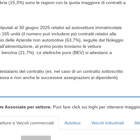
a (15,3%) sono le regioni con la quota maggiore di contratti a
ipulati al 30 giugno 2025 relativi ad autovetture immatricolate
5 unità (il numero può includere più contratti relativi alla
io delle Aziende non automotive (63,7%), seguite dal Noleggio
all’alimentazione, al primo posto troviamo le vetture
a benzina (21,7%). Le elettriche pure (BEV) si attestano a
testatario del contratto (es. nel caso di un contratto sottoscritto
tessa e non anche le successive assegnazioni ai dipendenti).
re Associate per settore.
Puoi fare click sui loghi per ottenere maggior
etture e Veicoli commerciali
Autobus
Veicoli industriali
Alt