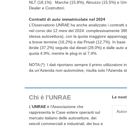
NLT (18,1%). Marche (15,8%), Abruzzo (15,5%) e Umbri
Dealer e Costruttori.
Contratti di auto immatricolate nel 2024
L’Osservatorio UNRAE ha anche analizzato i contratti st
nel corso dei 12 mesi del 2024: complessivamente 386.16
stessa autovettura), con la quota maggiore appannagg
a breve termine (16,2%) e dai Privati (12,7%). In base 
ibride (37,2%) seguite dal diesel (28,0%) e dalle auto 
quota 4,9%, mentre le plug-in al 7,4%.
NOTA (*): I dati riportano sempre il primo utilizzatore in
da un’Azienda non-automotive, risulta solo l’Azienda s
Chi è l'UNRAE
Le nost
L'
UNRAE
è l'Associazione che
Autov
rappresenta le Case estere operanti sul
mercato italiano delle autovetture, dei
veicoli commerciali e industriali, dei bus e