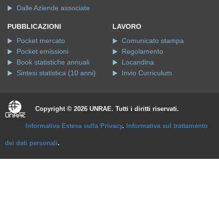
Dalle Aziende associate
PUBBLICAZIONI
LAVORO
Pocket mercato
Comunicato stampa
Pocket emissioni
Regolamento
Book statistiche annuali
Locandina
Sintesi statistica (10 anni)
Invio Curriculum
Copyright © 2026 UNRAE. Tutti i diritti riservati.
Informativa Estesa sulla Privacy
.
Informativa sul trattamento
dei dati personali
.