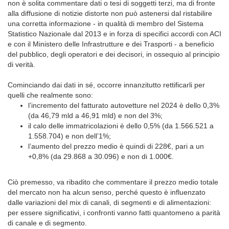
non è solita commentare dati o tesi di soggetti terzi, ma di fronte
alla diffusione di notizie distorte non può astenersi dal ristabilire
una corretta informazione - in qualità di membro del Sistema
Statistico Nazionale dal 2013 e in forza di specifici accordi con ACI
e con il Ministero delle Infrastrutture e dei Trasporti - a beneficio
del pubblico, degli operatori e dei decisori, in ossequio al principio
di verità.
Cominciando dai dati in sé, occorre innanzitutto rettificarli per
quelli che realmente sono:
l’incremento del fatturato autovetture nel 2024 è dello 0,3%
(da 46,79 mld a 46,91 mld) e non del 3%;
il calo delle immatricolazioni è dello 0,5% (da 1.566.521 a
1.558.704) e non dell’1%;
l’aumento del prezzo medio è quindi di 228€, pari a un
+0,8% (da 29.868 a 30.096) e non di 1.000€.
Ciò premesso, va ribadito che commentare il prezzo medio totale
del mercato non ha alcun senso, perché questo è influenzato
dalle variazioni del mix di canali, di segmenti e di alimentazioni:
per essere significativi, i confronti vanno fatti quantomeno a parità
di canale e di segmento.