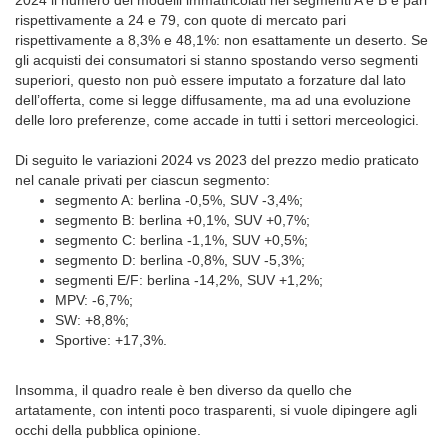
2024 il numero dei modelli immatricolati nei segmenti A e B è pari
rispettivamente a 24 e 79, con quote di mercato pari
rispettivamente a 8,3% e 48,1%: non esattamente un deserto. Se
gli acquisti dei consumatori si stanno spostando verso segmenti
superiori, questo non può essere imputato a forzature dal lato
dell’offerta, come si legge diffusamente, ma ad una evoluzione
delle loro preferenze, come accade in tutti i settori merceologici.
Di seguito le variazioni 2024 vs 2023 del prezzo medio praticato
nel canale privati per ciascun segmento:
segmento A: berlina -0,5%, SUV -3,4%;
segmento B: berlina +0,1%, SUV +0,7%;
segmento C: berlina -1,1%, SUV +0,5%;
segmento D: berlina -0,8%, SUV -5,3%;
segmenti E/F: berlina -14,2%, SUV +1,2%;
MPV: -6,7%;
SW: +8,8%;
Sportive: +17,3%.
Insomma, il quadro reale è ben diverso da quello che
artatamente, con intenti poco trasparenti, si vuole dipingere agli
occhi della pubblica opinione.