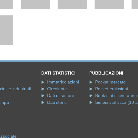
DATI STATISTICI
PUBBLICAZIONI
Immatricolazioni
Pocket mercato
ali e industriali
Circolante
Pocket emissioni
Dati di settore
Book statistiche annua
ampa
Dati storici
Sintesi statistica (10 a
e
associate