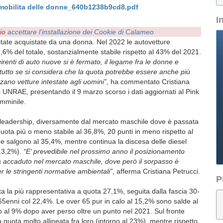
 mobilita delle donne_640b1238b9cd8.pdf
I
rio
accettare l'installazione dei Cookie di Calameo
state acquistate da una donna. Nel 2022 le autovetture
,6% del totale, sostanzialmente stabile rispetto al 43% del 2021.
renti di auto nuove si è fermato, il legame fra le donne e
tutto se si considera che la quota potrebbe essere anche più
zano vetture intestate agli uomini”,
ha commentato Cristiana
i UNRAE, presentando il 9 marzo scorso i dati aggiornati al Pink
emminile.
 la leadership, diversamente dal mercato maschile dove è passata
quota più o meno stabile al 36,8%, 20 punti in meno rispetto al
e salgono al 35,4%, mentre continua la discesa delle diesel
(13,2%).
“E’ prevedibile nel prossimo anno il posizionamento
ià accaduto nel mercato maschile, dove però il sorpasso è
 le stringenti normative ambientali”
, afferma Cristiana Petrucci.
P
sta la più rappresentativa a quota 27,1%, seguita dalla fascia 30-
65enni col 22,4%. Le over 65 pur in calo al 15,2% sono salde al
o al 9% dopo aver perso oltre un punto nel 2021. Sul fronte
 quota molto allineata fra loro (intorno al 23%), mentre rispetto