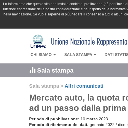
La informiamo che questo sito non installa cookie di profilazione (né per l’invio di 
ulteriore espressione della nostra considerazione e nel rispetto della normativa v
nella navigazione. Se vuole saperne di più, negare il consenso a tutti o alcuni 
CHI SIAMO
SALA STAMPA
DATI STATI
Sala stampa
Sala stampa
>
Altri comunicati
Mercato auto, la quota ro
ad un passo dalla prima
Periodo di pubblicazione:
10 marzo 2023
Periodo di riferimento dei dati:
gennaio 2022 / dice