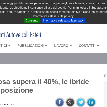
messaggi pubblicitari, né per altri fini); ma, per migliorare la navigazione, utilizza c
igente, Le chiediamo il consenso all’uso dei cookie. Per manifestare il Suo assenso 
cookie, oppure cambiare le impostazioni specificamente relative a ciascuna categori
Informativa estesa sulla privacy.
Consento
Informativa estesa sulla privacy
STICI
PUBBLICAZIONI
LAVORO
CONTATTI
P
sa supera il 40%, le ibride
 posizione
mbre 2022