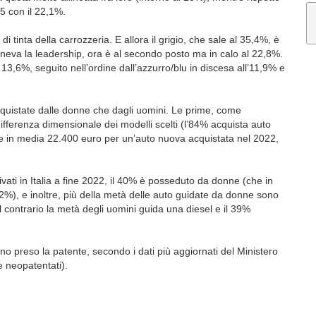
65 con il 22,1%.
di tinta della carrozzeria. E allora il grigio, che sale al 35,4%, è
teneva la leadership, ora è al secondo posto ma in calo al 22,8%.
 13,6%, seguito nell’ordine dall’azzurro/blu in discesa all’11,9% e
acquistate dalle donne che dagli uomini. Le prime, come
ifferenza dimensionale dei modelli scelti (l’84% acquista auto
e in media 22.400 euro per un’auto nuova acquistata nel 2022,
ivati in Italia a fine 2022, il 40% è posseduto da donne (che in
52%), e inoltre, più della metà delle auto guidate da donne sono
 contrario la metà degli uomini guida una diesel e il 39%
o preso la patente, secondo i dati più aggiornati del Ministero
e neopatentati).