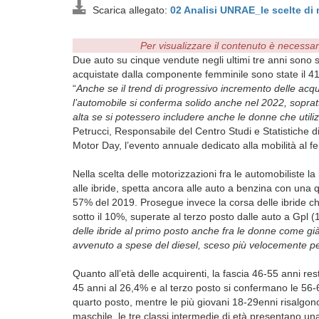
Scarica allegato:
02 Analisi UNRAE_le scelte di
Per visualizzare il contenuto è necessa
Due auto su cinque vendute negli ultimi tre anni sono 
acquistate dalla componente femminile sono state il 41
“
Anche se il trend di progressivo incremento delle acqui
l’automobile si conferma solido anche nel 2022, soprat
alta se si potessero includere anche le donne che utiliz
Petrucci, Responsabile del Centro Studi e Statistiche d
Motor Day, l’evento annuale dedicato alla mobilità al f
Nella scelta delle motorizzazioni fra le automobiliste
alle ibride, spetta ancora alle auto a benzina con una 
57% del 2019. Prosegue invece la corsa delle ibride ch
sotto il 10%, superate al terzo posto dalle auto a Gpl 
delle ibride al primo posto anche fra le donne come g
avvenuto a spese del diesel, sceso più velocemente per
Quanto all’età delle acquirenti, la fascia 46-55 anni re
45 anni al 26,4% e al terzo posto si confermano le 56-
quarto posto, mentre le più giovani 18-29enni risalgon
maschile, le tre classi intermedie di età presentano una