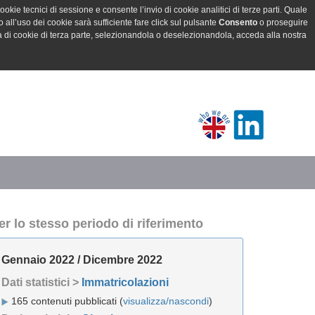
ookie tecnici di sessione e consente l’invio di cookie analitici di terze parti. Quale
all’uso dei cookie sarà sufficiente fare click sul pulsante
Consento
o proseguire
a di cookie di terza parte, selezionandola o deselezionandola, acceda alla nostra
er lo stesso periodo di riferimento
Gennaio 2022 / Dicembre 2022
Dati statistici >
Immatricolazioni
165 contenuti pubblicati (
visualizza/nascondi
)