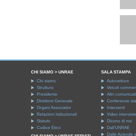
CHI SIAMO > UNRAE
SALA STAMPA
Chi siamo
Autovetture
Struttura
Veicoli commerci
Presidente
Altri comunicati
Direttore Generale
Conferenze st
Organi Associativi
Interventi
Relazioni Istituzionali
Video intervist
Statuto
Dicono di noi
Codice Etico
Dall'UNRAE
Dalle Aziende 