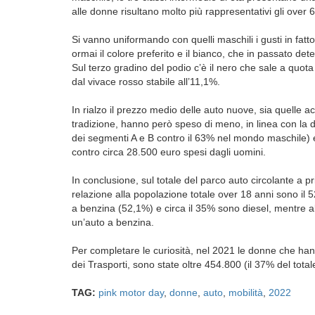
alle donne risultano molto più rappresentativi gli over 
Si vanno uniformando con quelli maschili i gusti in fatto 
ormai il colore preferito e il bianco, che in passato de
Sul terzo gradino del podio c’è il nero che sale a quota
dal vivace rosso stabile all’11,1%.
In rialzo il prezzo medio delle auto nuove, sia quelle 
tradizione, hanno però speso di meno, in linea con la d
dei segmenti A e B contro il 63% nel mondo maschile) 
contro circa 28.500 euro spesi dagli uomini.
In conclusione, sul totale del parco auto circolante a pr
relazione alla popolazione totale over 18 anni sono il 
a benzina (52,1%) e circa il 35% sono diesel, mentre al
un’auto a benzina.
Per completare le curiosità, nel 2021 le donne che hann
dei Trasporti, sono state oltre 454.800 (il 37% del total
TAG:
pink motor day
,
donne
,
auto
,
mobilità
,
2022