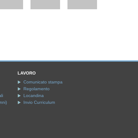
LAVORO
Comunicato stampa
Regolamento
li
Locandina
nni)
Invio Curriculum