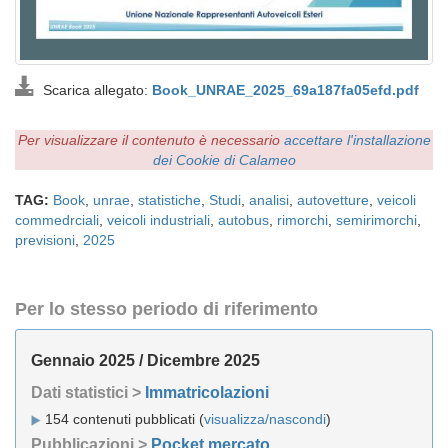
Scarica allegato:
Book_UNRAE_2025_69a187fa05efd.pdf
Per visualizzare il contenuto è necessario
accettare l'installazione
dei Cookie di Calameo
TAG:
Book
,
unrae
,
statistiche
,
Studi
,
analisi
,
autovetture
,
veicoli
commedrciali
,
veicoli industriali
,
autobus
,
rimorchi
,
semirimorchi
,
previsioni
,
2025
Per lo stesso periodo di riferimento
Gennaio 2025 / Dicembre 2025
Dati statistici >
Immatricolazioni
154 contenuti pubblicati (
visualizza/nascondi
)
Pubblicazioni >
Pocket mercato